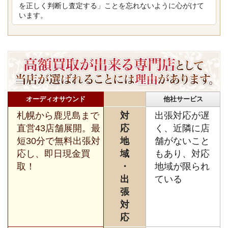
を正しく判断し査定する」ことを忘れないように心がけて
います。
オーディオサウンド
他社サービス
札幌から鹿児島まで
対
出張対応が遅
直営43店舗展開。最
応
く、近隣に店
短30分で無料出張対
地
舗がないこと
応し、即日現金買
域
もあり、対応
取！
・
地域が限られ
出
ている
張
対
応