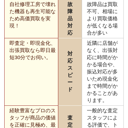
自社修理工房で壊れ
故
故障品は買取
た機器も再生可能な
障
不可、相場に
ため高価買取を実
品
より買取価格
現！
対
が低くなる場
応
合が多い
即査定・即現金化、
近隣に店舗が
出張買取なら即日最
なく、出張対
対
短30分でお伺い。
応に時間がか
応
かる場合や、
ス
振込対応が多
ピ
いため現金化
ー
まで時間がか
ド
かることがあ
ります。
経験豊富なプロのス
一般的な査定
タッフが商品の価値
査
スタッフによ
を正確に見極め、最
定
る評価で、ト