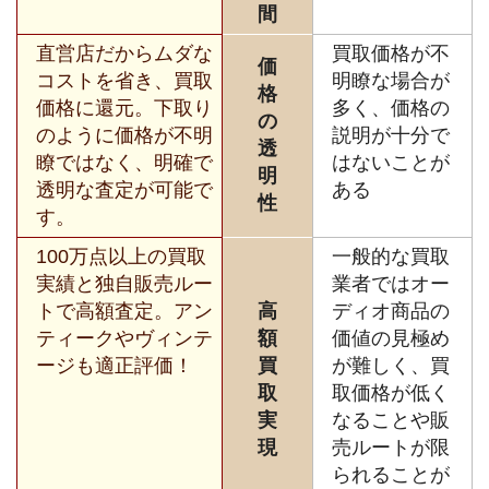
間
直営店だからムダな
買取価格が不
価
コストを省き、買取
明瞭な場合が
格
価格に還元。下取り
多く、価格の
の
のように価格が不明
説明が十分で
透
瞭ではなく、明確で
はないことが
明
透明な査定が可能で
ある
性
す。
100万点以上の買取
一般的な買取
実績と独自販売ルー
業者ではオー
トで高額査定。アン
高
ディオ商品の
ティークやヴィンテ
額
価値の見極め
ージも適正評価！
買
が難しく、買
取
取価格が低く
実
なることや販
現
売ルートが限
られることが