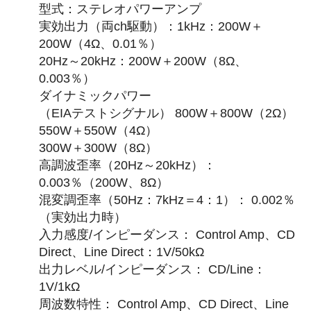
型式：ステレオパワーアンプ
実効出力（両ch駆動）：1kHz：200W＋
200W（4Ω、0.01％）
20Hz～20kHz：200W＋200W（8Ω、
0.003％）
ダイナミックパワー
（EIAテストシグナル） 800W＋800W（2Ω）
550W＋550W（4Ω）
300W＋300W（8Ω）
高調波歪率（20Hz～20kHz）：
0.003％（200W、8Ω）
混変調歪率（50Hz：7kHz＝4：1）： 0.002％
（実効出力時）
入力感度/インピーダンス： Control Amp、CD
Direct、Line Direct：1V/50kΩ
出力レベル/インピーダンス： CD/Line：
1V/1kΩ
周波数特性： Control Amp、CD Direct、Line