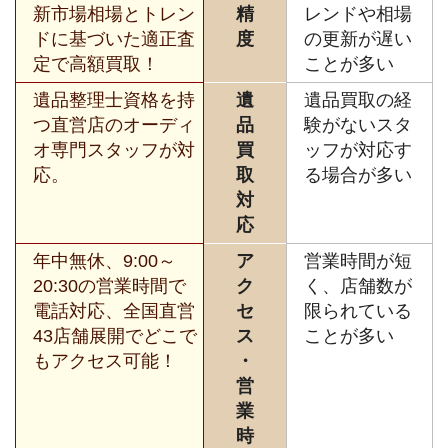
新市場相場とトレン
精
レンドや相場
ドに基づいた適正査
度
の更新が遅い
定で高額買取！
ことが多い
遺品整理士資格を持
遺
遺品買取の経
つ直営店のオーディ
品
験がないスタ
オ専門スタッフが対
買
ッフが対応す
応。
取
る場合が多い
対
応
年中無休、9:00～
ア
営業時間が短
20:30の営業時間で
ク
く、店舗数が
電話対応、全国直営
セ
限られている
43店舗展開でどこで
ス
ことが多い
もアクセス可能！
・
営
業
時