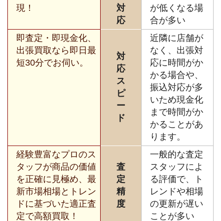
現！
対
が低くなる場
応
合が多い
即査定・即現金化、
近隣に店舗が
出張買取なら即日最
なく、出張対
対
短30分でお伺い。
応に時間がか
応
かる場合や、
ス
振込対応が多
ピ
いため現金化
ー
まで時間がか
ド
かることがあ
ります。
経験豊富なプロのス
一般的な査定
タッフが商品の価値
査
スタッフによ
を正確に見極め、最
定
る評価で、ト
新市場相場とトレン
精
レンドや相場
ドに基づいた適正査
度
の更新が遅い
定で高額買取！
ことが多い