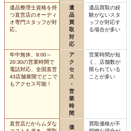
遺品整理士資格を持
遺
遺品買取の経
つ直営店のオーディ
品
験がないスタ
オ専門スタッフが対
買
ッフが対応す
応。
取
る場合が多い
対
応
年中無休、9:00～
ア
営業時間が短
20:30の営業時間で
ク
く、店舗数が
電話対応、全国直営
セ
限られている
43店舗展開でどこで
ス
ことが多い
もアクセス可能！
・
営
業
時
間
直営店だからムダな
買取価格が不
価
コストを省き、買取
明瞭な場合が