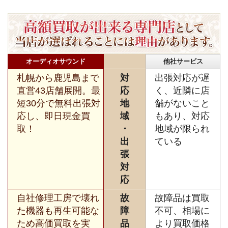
オーディオサウンド
他社サービス
札幌から鹿児島まで
対
出張対応が遅
直営43店舗展開。最
応
く、近隣に店
短30分で無料出張対
地
舗がないこと
応し、即日現金買
域
もあり、対応
取！
・
地域が限られ
出
ている
張
対
応
自社修理工房で壊れ
故
故障品は買取
た機器も再生可能な
障
不可、相場に
ため高価買取を実
品
より買取価格