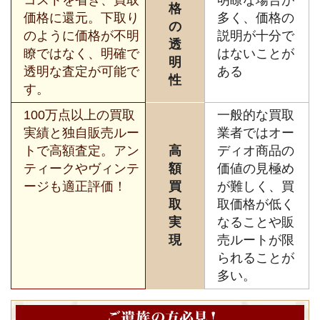
格
価格に還元。下取り
多く、価格の
の
のように価格が不明
説明が十分で
透
瞭ではなく、明確で
はないことが
明
透明な査定が可能で
ある
性
す。
100万点以上の買取
一般的な買取
実績と独自販売ルー
業者ではオー
トで高額査定。アン
高
ディオ商品の
ティークやヴィンテ
額
価値の見極め
ージも適正評価！
買
が難しく、買
取
取価格が低く
実
なることや販
現
売ルートが限
られることが
多い。