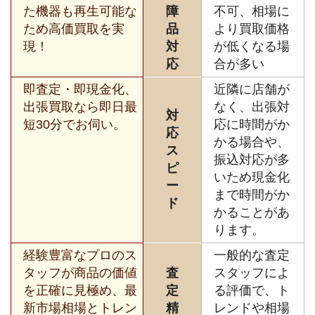
た機器も再生可能な
障
不可、相場に
ため高価買取を実
品
より買取価格
現！
対
が低くなる場
応
合が多い
即査定・即現金化、
近隣に店舗が
出張買取なら即日最
なく、出張対
対
短30分でお伺い。
応に時間がか
応
かる場合や、
ス
振込対応が多
ピ
いため現金化
ー
まで時間がか
ド
かることがあ
ります。
経験豊富なプロのス
一般的な査定
タッフが商品の価値
査
スタッフによ
を正確に見極め、最
定
る評価で、ト
新市場相場とトレン
精
レンドや相場