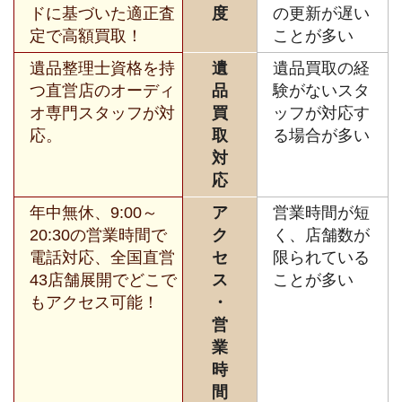
ドに基づいた適正査
度
の更新が遅い
定で高額買取！
ことが多い
遺品整理士資格を持
遺
遺品買取の経
つ直営店のオーディ
品
験がないスタ
オ専門スタッフが対
買
ッフが対応す
応。
取
る場合が多い
対
応
年中無休、9:00～
ア
営業時間が短
20:30の営業時間で
ク
く、店舗数が
電話対応、全国直営
セ
限られている
43店舗展開でどこで
ス
ことが多い
もアクセス可能！
・
営
業
時
間