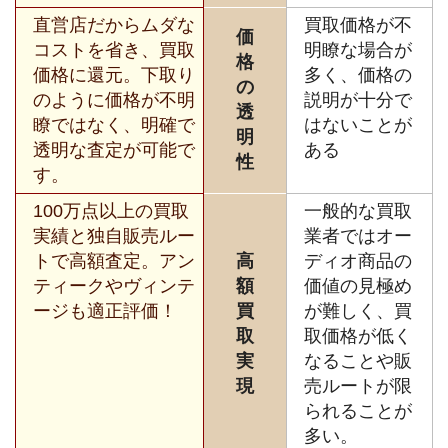
直営店だからムダな
買取価格が不
価
コストを省き、買取
明瞭な場合が
格
価格に還元。下取り
多く、価格の
の
のように価格が不明
説明が十分で
透
瞭ではなく、明確で
はないことが
明
透明な査定が可能で
ある
性
す。
100万点以上の買取
一般的な買取
実績と独自販売ルー
業者ではオー
トで高額査定。アン
高
ディオ商品の
ティークやヴィンテ
額
価値の見極め
ージも適正評価！
買
が難しく、買
取
取価格が低く
実
なることや販
現
売ルートが限
られることが
多い。