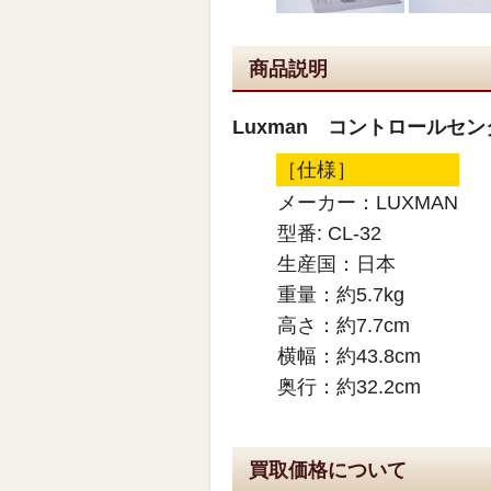
商品説明
Luxman コントロールセンタ
［仕様］
メーカー：LUXMAN
型番: CL-32
生産国：日本
重量：約5.7kg
高さ：約7.7cm
横幅：約43.8cm
奥行：約32.2cm
買取価格について