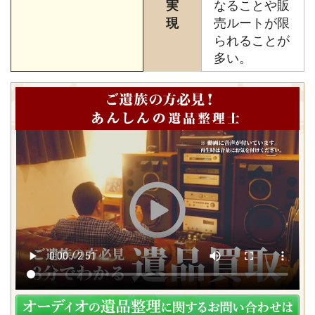
実
なることや販
現
売ルートが限
られることが
多い。