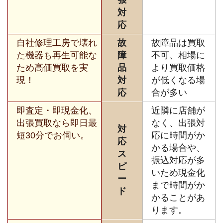
対
応
自社修理工房で壊れ
故
故障品は買取
た機器も再生可能な
障
不可、相場に
ため高価買取を実
品
より買取価格
現！
対
が低くなる場
応
合が多い
即査定・即現金化、
近隣に店舗が
出張買取なら即日最
なく、出張対
対
短30分でお伺い。
応に時間がか
応
かる場合や、
ス
振込対応が多
ピ
いため現金化
ー
まで時間がか
ド
かることがあ
ります。