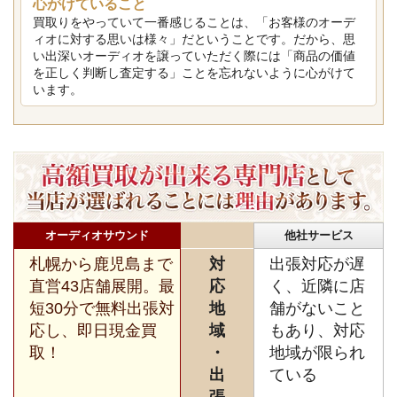
心がけていること
買取りをやっていて一番感じることは、「お客様のオーデ
ィオに対する思いは様々」だということです。だから、思
い出深いオーディオを譲っていただく際には「商品の価値
を正しく判断し査定する」ことを忘れないように心がけて
います。
オーディオサウンド
他社サービス
札幌から鹿児島まで
対
出張対応が遅
直営43店舗展開。最
応
く、近隣に店
短30分で無料出張対
地
舗がないこと
応し、即日現金買
域
もあり、対応
取！
・
地域が限られ
出
ている
張