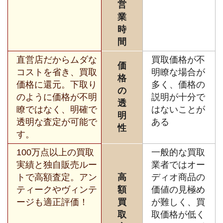
営
業
時
間
直営店だからムダな
買取価格が不
価
コストを省き、買取
明瞭な場合が
格
価格に還元。下取り
多く、価格の
の
のように価格が不明
説明が十分で
透
瞭ではなく、明確で
はないことが
明
透明な査定が可能で
ある
性
す。
100万点以上の買取
一般的な買取
実績と独自販売ルー
業者ではオー
トで高額査定。アン
高
ディオ商品の
ティークやヴィンテ
額
価値の見極め
ージも適正評価！
買
が難しく、買
取
取価格が低く