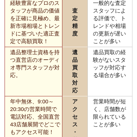
経験豊富なプロのス
一般的な査定
タッフが商品の価値
査
スタッフによ
を正確に見極め、最
定
る評価で、ト
新市場相場とトレン
精
レンドや相場
ドに基づいた適正査
度
の更新が遅い
定で高額買取！
ことが多い
遺品整理士資格を持
遺
遺品買取の経
つ直営店のオーディ
品
験がないスタ
オ専門スタッフが対
買
ッフが対応す
応。
取
る場合が多い
対
応
年中無休、9:00～
ア
営業時間が短
20:30の営業時間で
ク
く、店舗数が
電話対応、全国直営
セ
限られている
43店舗展開でどこで
ス
ことが多い
もアクセス可能！
・