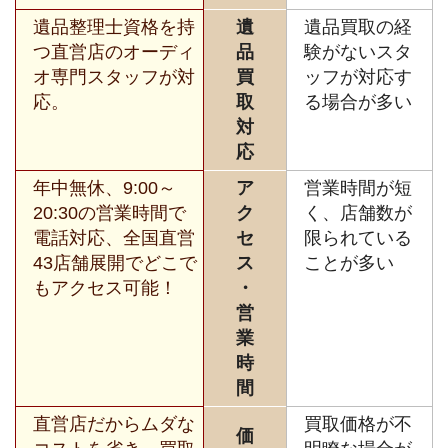
遺品整理士資格を持
遺
遺品買取の経
つ直営店のオーディ
品
験がないスタ
オ専門スタッフが対
買
ッフが対応す
応。
取
る場合が多い
対
応
年中無休、9:00～
ア
営業時間が短
20:30の営業時間で
ク
く、店舗数が
電話対応、全国直営
セ
限られている
43店舗展開でどこで
ス
ことが多い
もアクセス可能！
・
営
業
時
間
直営店だからムダな
買取価格が不
価