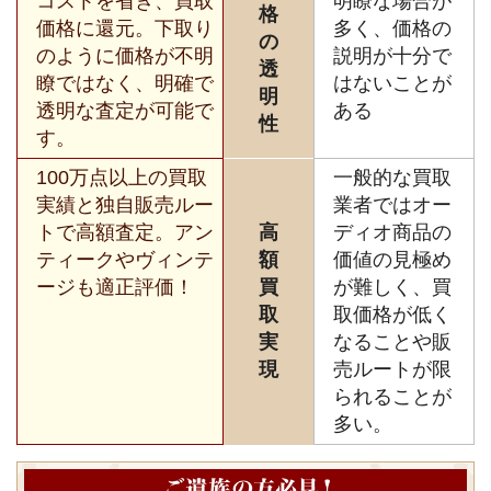
コストを省き、買取
明瞭な場合が
格
価格に還元。下取り
多く、価格の
の
のように価格が不明
説明が十分で
透
瞭ではなく、明確で
はないことが
明
透明な査定が可能で
ある
性
す。
100万点以上の買取
一般的な買取
実績と独自販売ルー
業者ではオー
トで高額査定。アン
高
ディオ商品の
ティークやヴィンテ
額
価値の見極め
ージも適正評価！
買
が難しく、買
取
取価格が低く
実
なることや販
現
売ルートが限
られることが
多い。