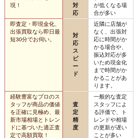
現！
対
が低くなる場
応
合が多い
即査定・即現金化、
近隣に店舗が
出張買取なら即日最
なく、出張対
対
短30分でお伺い。
応に時間がか
応
かる場合や、
ス
振込対応が多
ピ
いため現金化
ー
まで時間がか
ド
かることがあ
ります。
経験豊富なプロのス
一般的な査定
タッフが商品の価値
査
スタッフによ
を正確に見極め、最
定
る評価で、ト
新市場相場とトレン
精
レンドや相場
ドに基づいた適正査
度
の更新が遅い
定で高額買取！
ことが多い