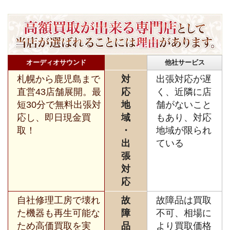
オーディオサウンド
他社サービス
札幌から鹿児島まで
対
出張対応が遅
直営43店舗展開。最
応
く、近隣に店
短30分で無料出張対
地
舗がないこと
応し、即日現金買
域
もあり、対応
取！
・
地域が限られ
出
ている
張
対
応
自社修理工房で壊れ
故
故障品は買取
た機器も再生可能な
障
不可、相場に
ため高価買取を実
品
より買取価格