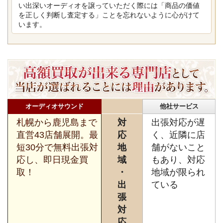
い出深いオーディオを譲っていただく際には「商品の価値
を正しく判断し査定する」ことを忘れないように心がけて
います。
オーディオサウンド
他社サービス
札幌から鹿児島まで
対
出張対応が遅
直営43店舗展開。最
応
く、近隣に店
短30分で無料出張対
地
舗がないこと
応し、即日現金買
域
もあり、対応
取！
・
地域が限られ
出
ている
張
対
応