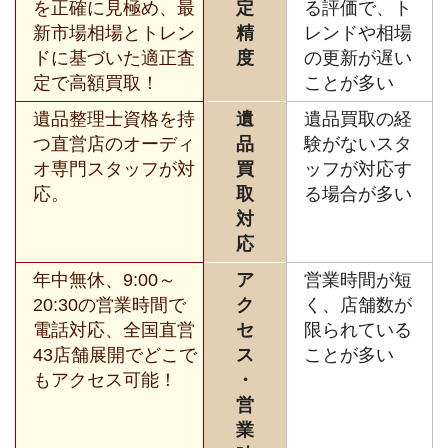
を正確に見極め、最
定
る評価で、ト
新市場相場とトレン
精
レンドや相場
ドに基づいた適正査
度
の更新が遅い
定で高額買取！
ことが多い
遺品整理士資格を持
遺
遺品買取の経
つ直営店のオーディ
品
験がないスタ
オ専門スタッフが対
買
ッフが対応す
応。
取
る場合が多い
対
応
年中無休、9:00～
ア
営業時間が短
20:30の営業時間で
ク
く、店舗数が
電話対応、全国直営
セ
限られている
43店舗展開でどこで
ス
ことが多い
もアクセス可能！
・
営
業