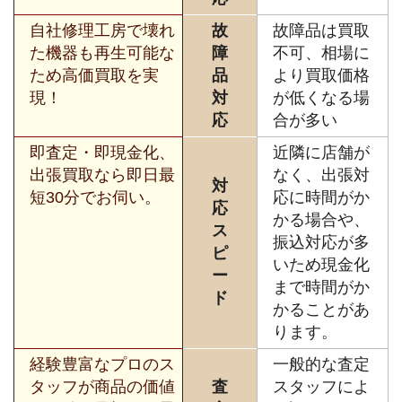
自社修理工房で壊れ
故
故障品は買取
た機器も再生可能な
障
不可、相場に
ため高価買取を実
品
より買取価格
現！
対
が低くなる場
応
合が多い
即査定・即現金化、
近隣に店舗が
出張買取なら即日最
なく、出張対
対
短30分でお伺い。
応に時間がか
応
かる場合や、
ス
振込対応が多
ピ
いため現金化
ー
まで時間がか
ド
かることがあ
ります。
経験豊富なプロのス
一般的な査定
タッフが商品の価値
査
スタッフによ