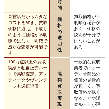
時
間
直営店だからムダな
買取価格が不
価
コストを省き、買取
明瞭な場合が
格
価格に還元。下取り
多く、価格の
の
のように価格が不明
説明が十分で
透
瞭ではなく、明確で
はないことが
明
透明な査定が可能で
ある
性
す。
100万点以上の買取
一般的な買取
実績と独自販売ルー
業者ではオー
トで高額査定。アン
高
ディオ商品の
ティークやヴィンテ
額
価値の見極め
ージも適正評価！
買
が難しく、買
取
取価格が低く
実
なることや販
現
売ルートが限