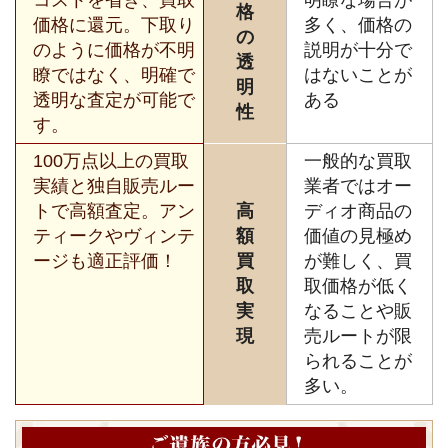
格
価格に還元。下取り
多く、価格の
の
のように価格が不明
説明が十分で
透
瞭ではなく、明確で
はないことが
明
透明な査定が可能で
ある
性
す。
100万点以上の買取
一般的な買取
実績と独自販売ルー
業者ではオー
トで高額査定。アン
高
ディオ商品の
ティークやヴィンテ
額
価値の見極め
ージも適正評価！
買
が難しく、買
取
取価格が低く
実
なることや販
現
売ルートが限
られることが
多い。