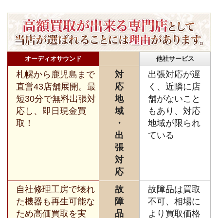
オーディオサウンド
他社サービス
札幌から鹿児島まで
対
出張対応が遅
直営43店舗展開。最
応
く、近隣に店
短30分で無料出張対
地
舗がないこと
応し、即日現金買
域
もあり、対応
取！
・
地域が限られ
出
ている
張
対
応
自社修理工房で壊れ
故
故障品は買取
た機器も再生可能な
障
不可、相場に
ため高価買取を実
品
より買取価格