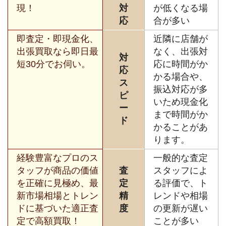
現！
対
が低くなる場
応
合が多い
即査定・即現金化、
近隣に店舗が
出張買取なら即日最
なく、出張対
対
短30分でお伺い。
応に時間がか
応
かる場合や、
ス
振込対応が多
ピ
いため現金化
ー
まで時間がか
ド
かることがあ
ります。
経験豊富なプロのス
一般的な査定
タッフが商品の価値
査
スタッフによ
を正確に見極め、最
定
る評価で、ト
新市場相場とトレン
精
レンドや相場
ドに基づいた適正査
度
の更新が遅い
定で高額買取！
ことが多い