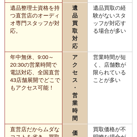
遺品整理士資格を持
遺
遺品買取の経
つ直営店のオーディ
品
験がないスタ
オ専門スタッフが対
買
ッフが対応す
応。
取
る場合が多い
対
応
年中無休、9:00～
ア
営業時間が短
20:30の営業時間で
ク
く、店舗数が
電話対応、全国直営
セ
限られている
43店舗展開でどこで
ス
ことが多い
もアクセス可能！
・
営
業
時
間
直営店だからムダな
買取価格が不
価
コストを省き、買取
明瞭な場合が