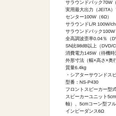
サラウンドバック70W（
実用最大出力（JEITA）フ
センター100W（6Ω）
サラウンドL/R 100W/c
サラウンドバック100W
全高調波歪率0.04％（D
SN比98dB以上（DVD/
消費電力145W（待機時
外形寸法（幅×高さ×奥行）
質量6.4kg
・シアターサウンドス
型番：NS-P430
フロントスピーカー型式
スピーカーユニット5c
軸）、5cmコーン型フ
インピーダンス6Ω