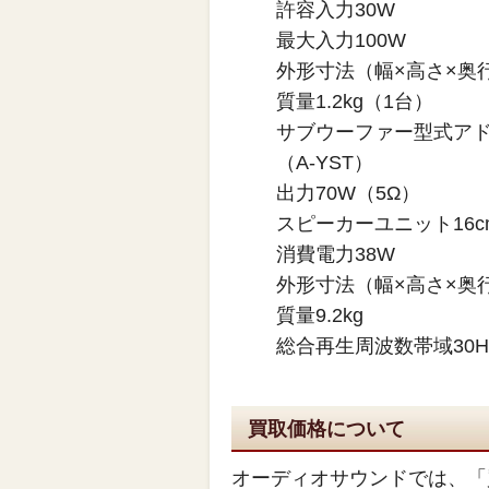
許容入力30W
最大入力100W
外形寸法（幅×高さ×奥行）
質量1.2kg（1台）
サブウーファー型式ア
（A-YST）
出力70W（5Ω）
スピーカーユニット16
消費電力38W
外形寸法（幅×高さ×奥行）
質量9.2kg
総合再生周波数帯域30Hz～
買取価格について
オーディオサウンドでは、「