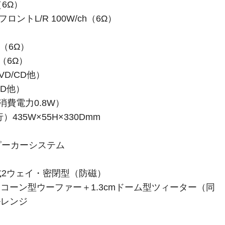
6Ω）
ロントL/R 100W/ch（6Ω）
h（6Ω）
（6Ω）
VD/CD他）
CD他）
消費電力0.8W）
435W×55H×330Dmm
ピーカーシステム
2ウェイ・密閉型（防磁）
mコーン型ウーファー＋1.3cmドーム型ツィーター（同
ルレンジ