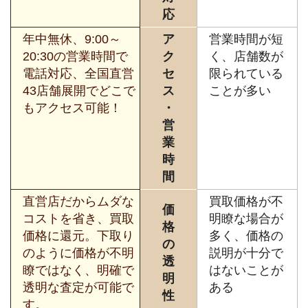
応
年中無休、9:00～
ア
営業時間が短
20:30の営業時間で
ク
く、店舗数が
電話対応、全国直営
セ
限られている
43店舗展開でどこで
ス
ことが多い
もアクセス可能！
・
営
業
時
間
直営店だからムダな
買取価格が不
価
コストを省き、買取
明瞭な場合が
格
価格に還元。下取り
多く、価格の
の
のように価格が不明
説明が十分で
透
瞭ではなく、明確で
はないことが
明
透明な査定が可能で
ある
性
す。