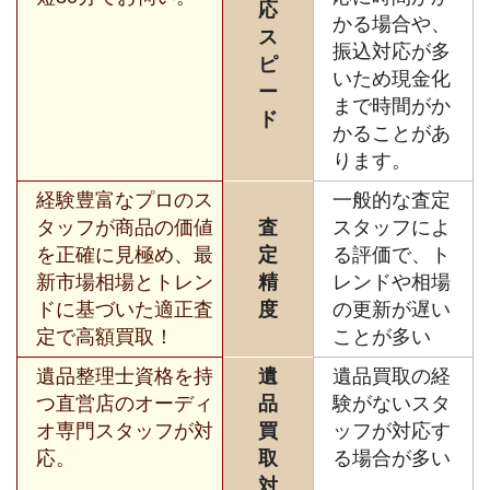
応
かる場合や、
ス
振込対応が多
ピ
いため現金化
ー
まで時間がか
ド
かることがあ
ります。
経験豊富なプロのス
一般的な査定
タッフが商品の価値
査
スタッフによ
を正確に見極め、最
定
る評価で、ト
新市場相場とトレン
精
レンドや相場
ドに基づいた適正査
度
の更新が遅い
定で高額買取！
ことが多い
遺品整理士資格を持
遺
遺品買取の経
つ直営店のオーディ
品
験がないスタ
オ専門スタッフが対
買
ッフが対応す
応。
取
る場合が多い
対