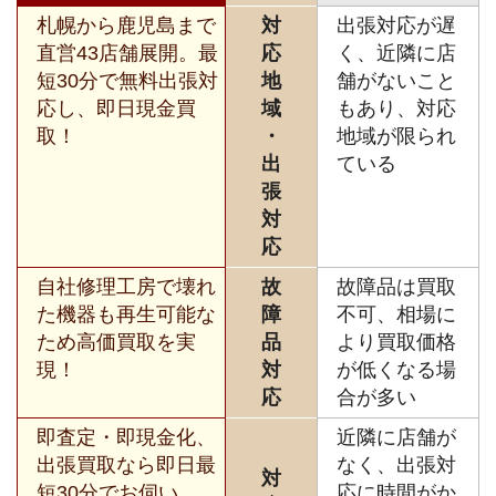
札幌から鹿児島まで
対
出張対応が遅
直営43店舗展開。最
応
く、近隣に店
短30分で無料出張対
地
舗がないこと
応し、即日現金買
域
もあり、対応
取！
・
地域が限られ
出
ている
張
対
応
自社修理工房で壊れ
故
故障品は買取
た機器も再生可能な
障
不可、相場に
ため高価買取を実
品
より買取価格
現！
対
が低くなる場
応
合が多い
即査定・即現金化、
近隣に店舗が
出張買取なら即日最
なく、出張対
対
短30分でお伺い。
応に時間がか