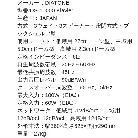
メーカー：DIATONE
型番:DS-10000 Klavier
生産国：JAPAN
方式：3ウェイ・3スピーカー・密閉方式・ブ
ックシェルフ型
使用ユニット：低域用 27cmコーン型、中域用
5.0cmドーム型、高域用 2.3cmドーム型
定格インピーダンス：6Ω
再生周波数帯域：35Hz～60kHz
最低共振周波数：45Hz
出力音圧レベル：90dB/W/m
クロスオーバー周波数：600Hz、5kHz
最大入力：180W（EIAJ）
定格入力：60W（EIAJ）
ネットワーク：低域用 -12dB/oct、中域用
12dB/oct -12dB/oct、高域用 12dB/oct
外形寸法：幅360×高さ625×奥行290mm
重量：27kg