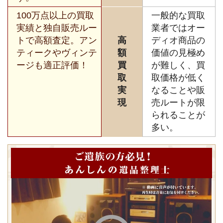
100万点以上の買取
一般的な買取
実績と独自販売ルー
業者ではオー
トで高額査定。アン
高
ディオ商品の
ティークやヴィンテ
額
価値の見極め
ージも適正評価！
買
が難しく、買
取
取価格が低く
実
なることや販
現
売ルートが限
られることが
多い。