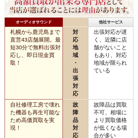
オーディオサウンド
他社サービス
札幌から鹿児島まで
対
出張対応が遅
直営43店舗展開。最
応
く、近隣に店
短30分で無料出張対
地
舗がないこと
応し、即日現金買
域
もあり、対応
取！
・
地域が限られ
出
ている
張
対
応
自社修理工房で壊れ
故
故障品は買取
た機器も再生可能な
障
不可、相場に
ため高価買取を実
品
より買取価格
現！
対
が低くなる場
応
合が多い