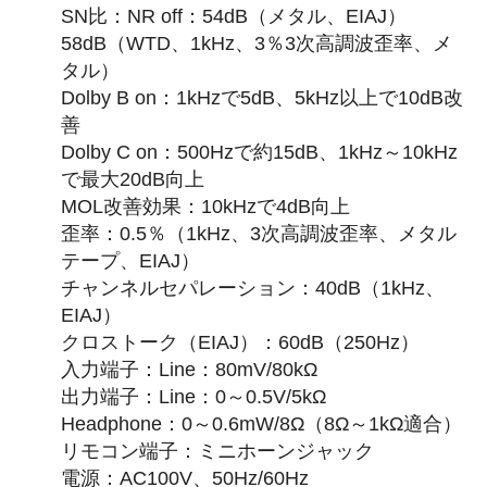
SN比：NR off：54dB（メタル、EIAJ）
58dB（WTD、1kHz、3％3次高調波歪率、メ
タル）
Dolby B on：1kHzで5dB、5kHz以上で10dB改
善
Dolby C on：500Hzで約15dB、1kHz～10kHz
で最大20dB向上
MOL改善効果：10kHzで4dB向上
歪率：0.5％（1kHz、3次高調波歪率、メタル
テープ、EIAJ）
チャンネルセパレーション：40dB（1kHz、
EIAJ）
クロストーク（EIAJ）：60dB（250Hz）
入力端子：Line：80mV/80kΩ
出力端子：Line：0～0.5V/5kΩ
Headphone：0～0.6mW/8Ω（8Ω～1kΩ適合）
リモコン端子：ミニホーンジャック
電源：AC100V、50Hz/60Hz