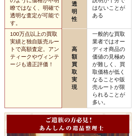
のように価格が不明
説明が十分で
透
瞭ではなく、明確で
はないことが
明
透明な査定が可能で
ある
性
す。
100万点以上の買取
一般的な買取
実績と独自販売ルー
業者ではオー
トで高額査定。アン
高
ディオ商品の
ティークやヴィンテ
額
価値の見極め
ージも適正評価！
買
が難しく、買
取
取価格が低く
実
なることや販
現
売ルートが限
られることが
多い。