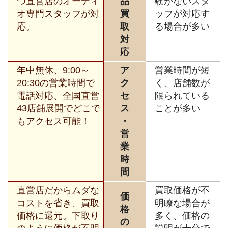
つ直営店のオーディ
品
験がないスタ
オ専門スタッフが対
買
ッフが対応す
応。
取
る場合が多い
対
応
年中無休、9:00～
ア
営業時間が短
20:30の営業時間で
ク
く、店舗数が
電話対応、全国直営
セ
限られている
43店舗展開でどこで
ス
ことが多い
もアクセス可能！
・
営
業
時
間
直営店だからムダな
買取価格が不
価
コストを省き、買取
明瞭な場合が
格
価格に還元。下取り
多く、価格の
の