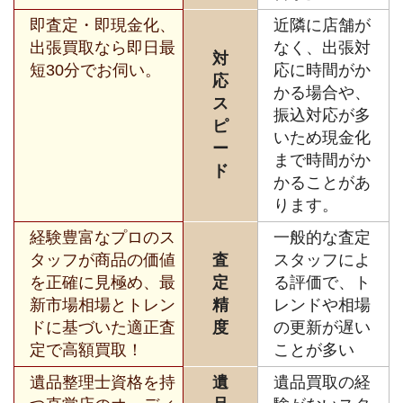
即査定・即現金化、
近隣に店舗が
出張買取なら即日最
なく、出張対
対
短30分でお伺い。
応に時間がか
応
かる場合や、
ス
振込対応が多
ピ
いため現金化
ー
まで時間がか
ド
かることがあ
ります。
経験豊富なプロのス
一般的な査定
タッフが商品の価値
査
スタッフによ
を正確に見極め、最
定
る評価で、ト
新市場相場とトレン
精
レンドや相場
ドに基づいた適正査
度
の更新が遅い
定で高額買取！
ことが多い
遺品整理士資格を持
遺
遺品買取の経