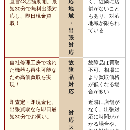
直営43店舗展開。最
応
く、近隣に店
短30分で無料出張対
地
舗がないこと
応し、即日現金買
域
もあり、対応
取！
・
地域が限られ
出
ている
張
対
応
自社修理工房で壊れ
故
故障品は買取
た機器も再生可能な
障
不可、相場に
ため高価買取を実
品
より買取価格
現！
対
が低くなる場
応
合が多い
即査定・即現金化、
近隣に店舗が
出張買取なら即日最
なく、出張対
対
短30分でお伺い。
応に時間がか
応
かる場合や、
ス