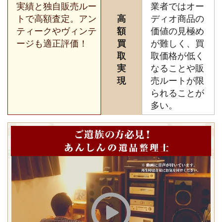
実績と独自販売ルー
業者ではオー
トで高額査定。アン
高
ディオ商品の
ティークやヴィンテ
額
価値の見極め
ージも適正評価！
買
が難しく、買
取
取価格が低く
実
なることや販
現
売ルートが限
られることが
多い。