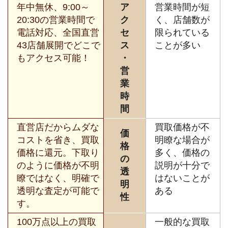
年中無休、9:00～
ア
営業時間が短
20:30の営業時間で
ク
く、店舗数が
電話対応、全国直営
セ
限られている
43店舗展開でどこで
ス
ことが多い
もアクセス可能！
・
営
業
時
間
直営店だからムダな
買取価格が不
価
コストを省き、買取
明瞭な場合が
格
価格に還元。下取り
多く、価格の
の
のように価格が不明
説明が十分で
透
瞭ではなく、明確で
はないことが
明
透明な査定が可能で
ある
性
す。
100万点以上の買取
一般的な買取