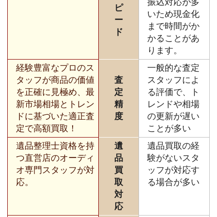
振込対応が多
ピ
いため現金化
ー
まで時間がか
ド
かることがあ
ります。
経験豊富なプロのス
一般的な査定
タッフが商品の価値
査
スタッフによ
を正確に見極め、最
定
る評価で、ト
新市場相場とトレン
精
レンドや相場
ドに基づいた適正査
度
の更新が遅い
定で高額買取！
ことが多い
遺品整理士資格を持
遺
遺品買取の経
つ直営店のオーディ
品
験がないスタ
オ専門スタッフが対
買
ッフが対応す
応。
取
る場合が多い
対
応