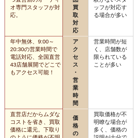
オ専門スタッフが対
買
ッフが対応す
応。
取
る場合が多い
対
応
年中無休、9:00～
ア
営業時間が短
20:30の営業時間で
ク
く、店舗数が
電話対応、全国直営
セ
限られている
43店舗展開でどこで
ス
ことが多い
もアクセス可能！
・
営
業
時
間
直営店だからムダな
買取価格が不
価
コストを省き、買取
明瞭な場合が
格
価格に還元。下取り
多く、価格の
の
のように価格が不明
説明が十分で