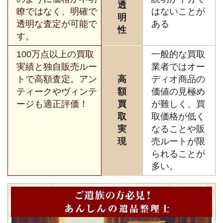
透
瞭ではなく、明確で
はないことが
明
透明な査定が可能で
ある
性
す。
100万点以上の買取
一般的な買取
実績と独自販売ルー
業者ではオー
トで高額査定。アン
高
ディオ商品の
ティークやヴィンテ
額
価値の見極め
ージも適正評価！
買
が難しく、買
取
取価格が低く
実
なることや販
現
売ルートが限
られることが
多い。