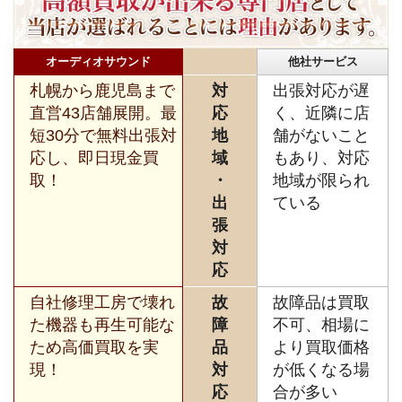
オーディオサウンド
他社サービス
札幌から鹿児島まで
対
出張対応が遅
直営43店舗展開。最
応
く、近隣に店
短30分で無料出張対
地
舗がないこと
応し、即日現金買
域
もあり、対応
取！
・
地域が限られ
出
ている
張
対
応
自社修理工房で壊れ
故
故障品は買取
た機器も再生可能な
障
不可、相場に
ため高価買取を実
品
より買取価格
現！
対
が低くなる場
応
合が多い