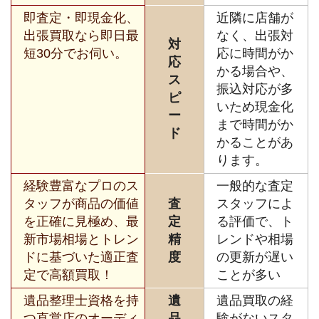
即査定・即現金化、
近隣に店舗が
出張買取なら即日最
なく、出張対
対
短30分でお伺い。
応に時間がか
応
かる場合や、
ス
振込対応が多
ピ
いため現金化
ー
まで時間がか
ド
かることがあ
ります。
経験豊富なプロのス
一般的な査定
タッフが商品の価値
査
スタッフによ
を正確に見極め、最
定
る評価で、ト
新市場相場とトレン
精
レンドや相場
ドに基づいた適正査
度
の更新が遅い
定で高額買取！
ことが多い
遺品整理士資格を持
遺
遺品買取の経
つ直営店のオーディ
品
験がないスタ