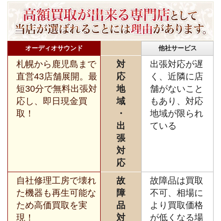
オーディオサウンド
他社サービス
札幌から鹿児島まで
対
出張対応が遅
直営43店舗展開。最
応
く、近隣に店
短30分で無料出張対
地
舗がないこと
応し、即日現金買
域
もあり、対応
取！
・
地域が限られ
出
ている
張
対
応
自社修理工房で壊れ
故
故障品は買取
た機器も再生可能な
障
不可、相場に
ため高価買取を実
品
より買取価格
現！
対
が低くなる場