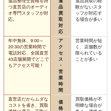
遺品整理士資格を持
遺
遺品買取の経
つ直営店のオーディ
品
験がないスタ
オ専門スタッフが対
買
ッフが対応す
応。
取
る場合が多い
対
応
年中無休、9:00～
ア
営業時間が短
20:30の営業時間で
ク
く、店舗数が
電話対応、全国直営
セ
限られている
43店舗展開でどこで
ス
ことが多い
もアクセス可能！
・
営
業
時
間
直営店だからムダな
買取価格が不
価
コストを省き、買取
明瞭な場合が
格