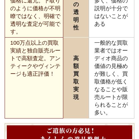
価格に還元。下取り
多く、価格の
の
のように価格が不明
説明が十分で
透
瞭ではなく、明確で
はないことが
明
透明な査定が可能で
ある
性
す。
100万点以上の買取
一般的な買取
実績と独自販売ルー
業者ではオー
トで高額査定。アン
高
ディオ商品の
ティークやヴィンテ
額
価値の見極め
ージも適正評価！
買
が難しく、買
取
取価格が低く
実
なることや販
現
売ルートが限
られることが
多い。