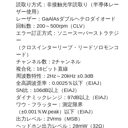
読取り方式：非接触光学読取り（半導体レー
ザー使用）
レーザー：GaAlAsダブルヘテロダイオード
回転数：200～500rpm（CLV）
エラー訂正方式：ソニースーパーストラテジ
ー
（クロスインターリーブ・リードソロモンコ
ード）
チャンネル数：2チャンネル
複合化：16ビット直線
周波数特性：2Hz～20kHz ±0.3dB
全高調波歪率：0.0025％以下（EIAJ）
SN比：106dB以上（EIAJ）
ダイナミックレンジ：97dB以上（EIAJ）
ワウ・フラッター：測定限界
（±0.001％W.peak）以下（EIAJ）
出力レベル：2Vrms（MSB）
ヘッドホン出力レベル：28mW（32Ω）