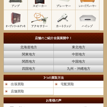
店舗のご紹介
全国展開中！
北海道地方
東北地方
関東地方
中部地方
関西地方
中国地方
四国地方
九州・沖縄地方
3つの買取方法
出張買取
宅配買取
店舗買取
お客様の声