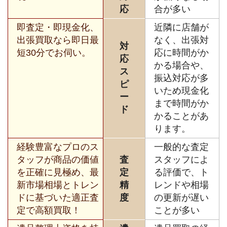
応
合が多い
即査定・即現金化、
近隣に店舗が
出張買取なら即日最
なく、出張対
対
短30分でお伺い。
応に時間がか
応
かる場合や、
ス
振込対応が多
ピ
いため現金化
ー
まで時間がか
ド
かることがあ
ります。
経験豊富なプロのス
一般的な査定
タッフが商品の価値
査
スタッフによ
を正確に見極め、最
定
る評価で、ト
新市場相場とトレン
精
レンドや相場
ドに基づいた適正査
度
の更新が遅い
定で高額買取！
ことが多い