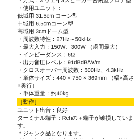
・方式：3 ウェイ3スピーカー密閉型フロア型
・使用ユニット：
低域用 31.5cm コーン型
中域用 6.5cmコーン型
高域用 3cmドーム型
・周波数特性：27Hz～50kHz
・最大入力：150W、300W （瞬間最大）
・インピーダンス：6Ω
・出力音圧レベル：91dBdB/W/m
・クロスオーバー周波数：500Hz、4.3kHz
・単体サイズ：440 × 750 × 369mm （幅×高さ
×奥行）
・単体重量：約40kg
［動作］
ユニット出音：良好
ターミナル端子：Rchの＋端子が破損していま
す。
＊ジャンク品となります。