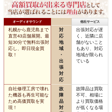
オーディオサウンド
他社サービス
札幌から鹿児島まで
対
出張対応が遅
直営43店舗展開。最
応
く、近隣に店
短30分で無料出張対
地
舗がないこと
応し、即日現金買
域
もあり、対応
取！
・
地域が限られ
出
ている
張
対
応
自社修理工房で壊れ
故
故障品は買取
た機器も再生可能な
障
不可、相場に
ため高価買取を実
品
より買取価格
現！
対
が低くなる場