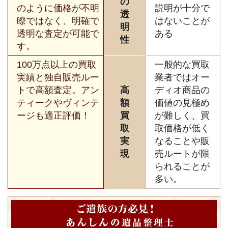
の
のように価格が不明
説明が十分で
透
瞭ではなく、明確で
はないことが
明
透明な査定が可能で
ある
性
す。
100万点以上の買取
一般的な買取
実績と独自販売ルー
業者ではオー
トで高額査定。アン
高
ディオ商品の
ティークやヴィンテ
額
価値の見極め
ージも適正評価！
買
が難しく、買
取
取価格が低く
実
なることや販
現
売ルートが限
られることが
多い。