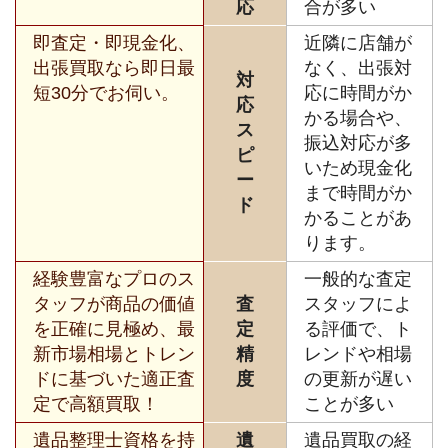
応
合が多い
即査定・即現金化、
近隣に店舗が
出張買取なら即日最
なく、出張対
対
短30分でお伺い。
応に時間がか
応
かる場合や、
ス
振込対応が多
ピ
いため現金化
ー
まで時間がか
ド
かることがあ
ります。
経験豊富なプロのス
一般的な査定
タッフが商品の価値
査
スタッフによ
を正確に見極め、最
定
る評価で、ト
新市場相場とトレン
精
レンドや相場
ドに基づいた適正査
度
の更新が遅い
定で高額買取！
ことが多い
遺品整理士資格を持
遺
遺品買取の経