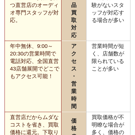
つ直営店のオーディ
品
験がないスタ
オ専門スタッフが対
買
ッフが対応す
応。
取
る場合が多い
対
応
年中無休、9:00～
ア
営業時間が短
20:30の営業時間で
ク
く、店舗数が
電話対応、全国直営
セ
限られている
43店舗展開でどこで
ス
ことが多い
もアクセス可能！
・
営
業
時
間
直営店だからムダな
買取価格が不
価
コストを省き、買取
明瞭な場合が
格
価格に還元。下取り
多く、価格の