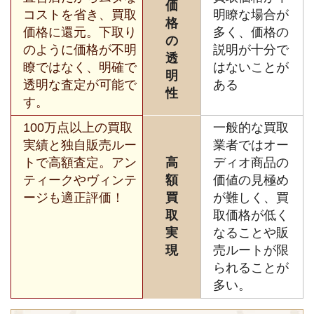
価
コストを省き、買取
明瞭な場合が
格
価格に還元。下取り
多く、価格の
の
のように価格が不明
説明が十分で
透
瞭ではなく、明確で
はないことが
明
透明な査定が可能で
ある
性
す。
100万点以上の買取
一般的な買取
実績と独自販売ルー
業者ではオー
トで高額査定。アン
高
ディオ商品の
ティークやヴィンテ
額
価値の見極め
ージも適正評価！
買
が難しく、買
取
取価格が低く
実
なることや販
現
売ルートが限
られることが
多い。