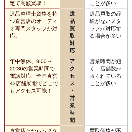
定で高額買取！
ことが多い
遺品整理士資格を持
遺
遺品買取の経
つ直営店のオーディ
品
験がないスタ
オ専門スタッフが対
買
ッフが対応す
応。
取
る場合が多い
対
応
年中無休、9:00～
ア
営業時間が短
20:30の営業時間で
ク
く、店舗数が
電話対応、全国直営
セ
限られている
43店舗展開でどこで
ス
ことが多い
もアクセス可能！
・
営
業
時
間
直営店だからムダな
買取価格が不