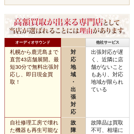
オーディオサウンド
他社サービス
札幌から鹿児島まで
対
出張対応が遅
直営43店舗展開。最
応
く、近隣に店
短30分で無料出張対
地
舗がないこと
応し、即日現金買
域
もあり、対応
取！
・
地域が限られ
出
ている
張
対
応
自社修理工房で壊れ
故
故障品は買取
た機器も再生可能な
障
不可、相場に