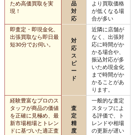
ため高価買取を実
品
より買取価格
現！
対
が低くなる場
応
合が多い
即査定・即現金化、
近隣に店舗が
出張買取なら即日最
なく、出張対
対
短30分でお伺い。
応に時間がか
応
かる場合や、
ス
振込対応が多
ピ
いため現金化
ー
まで時間がか
ド
かることがあ
ります。
経験豊富なプロのス
一般的な査定
タッフが商品の価値
査
スタッフによ
を正確に見極め、最
定
る評価で、ト
新市場相場とトレン
精
レンドや相場
ドに基づいた適正査
度
の更新が遅い