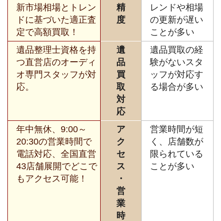
新市場相場とトレン
精
レンドや相場
ドに基づいた適正査
度
の更新が遅い
定で高額買取！
ことが多い
遺品整理士資格を持
遺
遺品買取の経
つ直営店のオーディ
品
験がないスタ
オ専門スタッフが対
買
ッフが対応す
応。
取
る場合が多い
対
応
年中無休、9:00～
ア
営業時間が短
20:30の営業時間で
ク
く、店舗数が
電話対応、全国直営
セ
限られている
43店舗展開でどこで
ス
ことが多い
もアクセス可能！
・
営
業
時