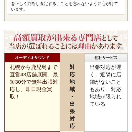
を正しく判断し査定する」ことを忘れないように心がけて
います。
オーディオサウンド
他社サービス
札幌から鹿児島まで
対
出張対応が遅
直営43店舗展開。最
応
く、近隣に店
短30分で無料出張対
地
舗がないこと
応し、即日現金買
域
もあり、対応
取！
・
地域が限られ
出
ている
張
対
応