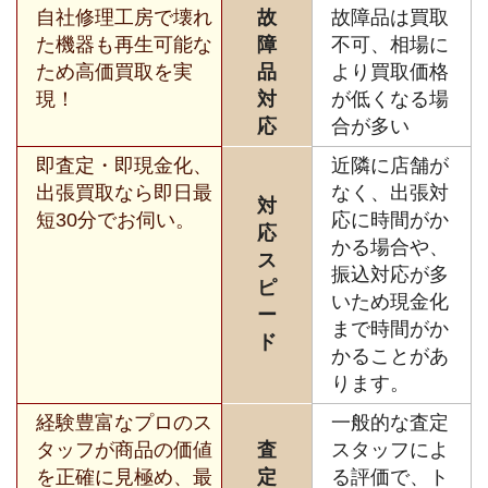
自社修理工房で壊れ
故
故障品は買取
た機器も再生可能な
障
不可、相場に
ため高価買取を実
品
より買取価格
現！
対
が低くなる場
応
合が多い
即査定・即現金化、
近隣に店舗が
出張買取なら即日最
なく、出張対
対
短30分でお伺い。
応に時間がか
応
かる場合や、
ス
振込対応が多
ピ
いため現金化
ー
まで時間がか
ド
かることがあ
ります。
経験豊富なプロのス
一般的な査定
タッフが商品の価値
査
スタッフによ
を正確に見極め、最
定
る評価で、ト