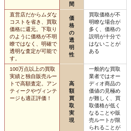
間
直営店だからムダな
買取価格が不
価
コストを省き、買取
明瞭な場合が
格
価格に還元。下取り
多く、価格の
の
のように価格が不明
説明が十分で
透
瞭ではなく、明確で
はないことが
明
透明な査定が可能で
ある
性
す。
100万点以上の買取
一般的な買取
実績と独自販売ルー
業者ではオー
トで高額査定。アン
高
ディオ商品の
ティークやヴィンテ
額
価値の見極め
ージも適正評価！
買
が難しく、買
取
取価格が低く
実
なることや販
現
売ルートが限
られることが