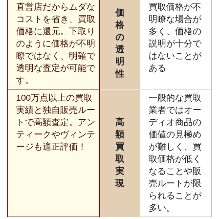
直営店だからムダな
買取価格が不
価
コストを省き、買取
明瞭な場合が
格
価格に還元。下取り
多く、価格の
の
のように価格が不明
説明が十分で
透
瞭ではなく、明確で
はないことが
明
透明な査定が可能で
ある
性
す。
100万点以上の買取
一般的な買取
実績と独自販売ルー
業者ではオー
トで高額査定。アン
高
ディオ商品の
ティークやヴィンテ
額
価値の見極め
ージも適正評価！
買
が難しく、買
取
取価格が低く
実
なることや販
現
売ルートが限
られることが
多い。