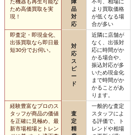
た機器も再生可能な
障
不可、相場に
ため高価買取を実
品
より買取価格
現！
対
が低くなる場
応
合が多い
即査定・即現金化、
近隣に店舗が
出張買取なら即日最
なく、出張対
対
短30分でお伺い。
応に時間がか
応
かる場合や、
ス
振込対応が多
ピ
いため現金化
ー
まで時間がか
ド
かることがあ
ります。
経験豊富なプロのス
一般的な査定
タッフが商品の価値
査
スタッフによ
を正確に見極め、最
定
る評価で、ト
新市場相場とトレン
精
レンドや相場