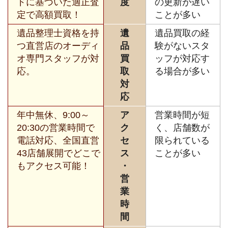
ドに基づいた適正査
度
の更新が遅い
定で高額買取！
ことが多い
遺品整理士資格を持
遺
遺品買取の経
つ直営店のオーディ
品
験がないスタ
オ専門スタッフが対
買
ッフが対応す
応。
取
る場合が多い
対
応
年中無休、9:00～
ア
営業時間が短
20:30の営業時間で
ク
く、店舗数が
電話対応、全国直営
セ
限られている
43店舗展開でどこで
ス
ことが多い
もアクセス可能！
・
営
業
時
間