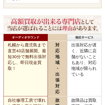
オーディオサウンド
他社サービス
札幌から鹿児島まで
対
出張対応が遅
直営43店舗展開。最
応
く、近隣に店
短30分で無料出張対
地
舗がないこと
応し、即日現金買
域
もあり、対応
取！
・
地域が限られ
出
ている
張
対
応
自社修理工房で壊れ
故
故障品は買取