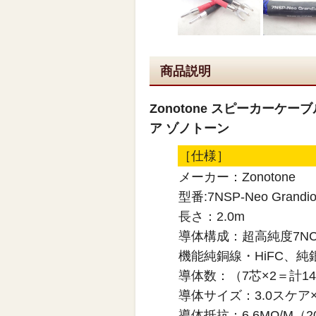
商品説明
Zonotone スピーカーケーブル 7
ア ゾノトーン
［仕様］
メーカー：Zonotone
型番:7NSP-Neo Grandio
長さ：2.0m
導体構成：超高純度7NC
機能純銅線・HiFC、
導体数：（7芯×2＝計1
導体サイズ：3.0スケア×
導体抵抗：6.6MΩ/M（2