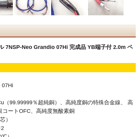
NSP-Neo Grandio 07Hi 完成品 YB端子付 2.0m ペ
 07Hi
u（99.99999％超純銅）、高純度銅の特殊合金線、 高
純銀コートOFC、高純度無酸素銅
4芯）
2
0℃）