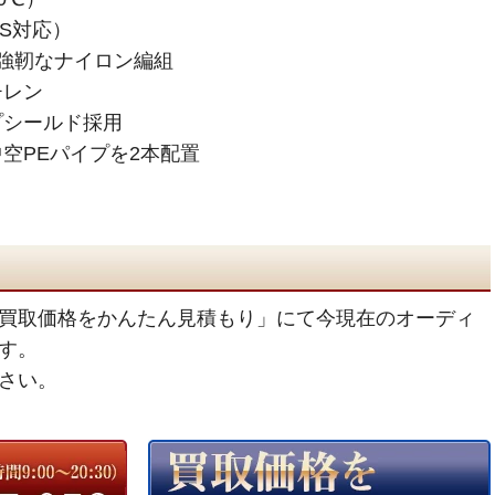
HS対応）
強靭なナイロン編組
チレン
プシールド採用
空PEパイプを2本配置
買取価格をかんたん見積もり」にて今現在のオーディ
す。
さい。