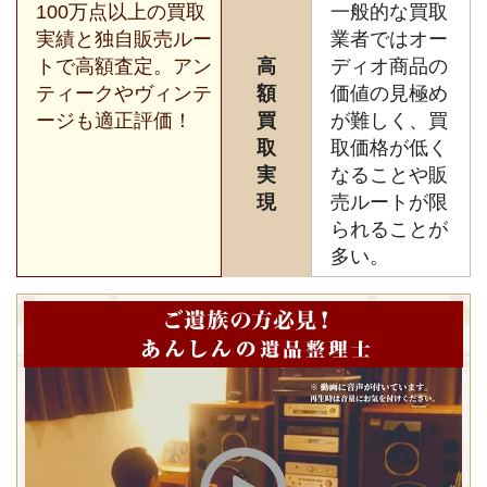
100万点以上の買取
一般的な買取
実績と独自販売ルー
業者ではオー
トで高額査定。アン
高
ディオ商品の
ティークやヴィンテ
額
価値の見極め
ージも適正評価！
買
が難しく、買
取
取価格が低く
実
なることや販
現
売ルートが限
られることが
多い。