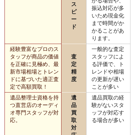
かる場合や、
ス
振込対応が多
ピ
いため現金化
ー
まで時間がか
ド
かることがあ
ります。
経験豊富なプロのス
一般的な査定
タッフが商品の価値
査
スタッフによ
を正確に見極め、最
定
る評価で、ト
新市場相場とトレン
精
レンドや相場
ドに基づいた適正査
度
の更新が遅い
定で高額買取！
ことが多い
遺品整理士資格を持
遺
遺品買取の経
つ直営店のオーディ
品
験がないスタ
オ専門スタッフが対
買
ッフが対応す
応。
取
る場合が多い
対