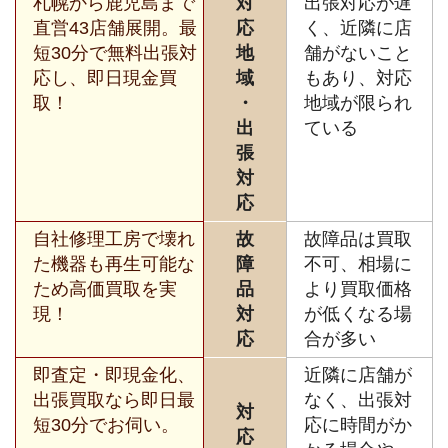
札幌から鹿児島まで
対
出張対応が遅
直営43店舗展開。最
応
く、近隣に店
短30分で無料出張対
地
舗がないこと
応し、即日現金買
域
もあり、対応
取！
・
地域が限られ
出
ている
張
対
応
自社修理工房で壊れ
故
故障品は買取
た機器も再生可能な
障
不可、相場に
ため高価買取を実
品
より買取価格
現！
対
が低くなる場
応
合が多い
即査定・即現金化、
近隣に店舗が
出張買取なら即日最
なく、出張対
対
短30分でお伺い。
応に時間がか
応