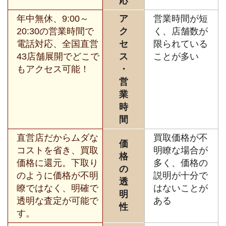
応
年中無休、9:00～
ア
営業時間が短
20:30の営業時間で
ク
く、店舗数が
電話対応、全国直営
セ
限られている
43店舗展開でどこで
ス
ことが多い
もアクセス可能！
・
営
業
時
間
直営店だからムダな
買取価格が不
価
コストを省き、買取
明瞭な場合が
格
価格に還元。下取り
多く、価格の
の
のように価格が不明
説明が十分で
透
瞭ではなく、明確で
はないことが
明
透明な査定が可能で
ある
性
す。