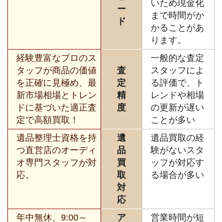
いため現金化
ー
まで時間がか
ド
かることがあ
ります。
経験豊富なプロのス
一般的な査定
タッフが商品の価値
査
スタッフによ
を正確に見極め、最
定
る評価で、ト
新市場相場とトレン
精
レンドや相場
ドに基づいた適正査
度
の更新が遅い
定で高額買取！
ことが多い
遺品整理士資格を持
遺
遺品買取の経
つ直営店のオーディ
品
験がないスタ
オ専門スタッフが対
買
ッフが対応す
応。
取
る場合が多い
対
応
年中無休、9:00～
ア
営業時間が短