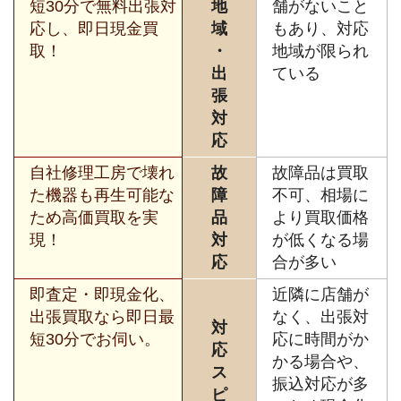
短30分で無料出張対
地
舗がないこと
応し、即日現金買
域
もあり、対応
取！
・
地域が限られ
出
ている
張
対
応
自社修理工房で壊れ
故
故障品は買取
た機器も再生可能な
障
不可、相場に
ため高価買取を実
品
より買取価格
現！
対
が低くなる場
応
合が多い
即査定・即現金化、
近隣に店舗が
出張買取なら即日最
なく、出張対
対
短30分でお伺い。
応に時間がか
応
かる場合や、
ス
振込対応が多
ピ