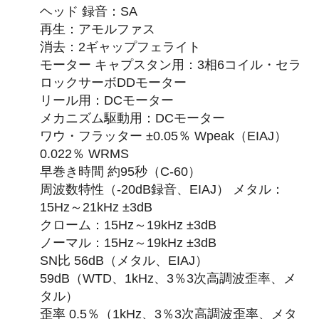
ヘッド 録音：SA
再生：アモルファス
消去：2ギャップフェライト
モーター キャプスタン用：3相6コイル・セラ
ロックサーボDDモーター
リール用：DCモーター
メカニズム駆動用：DCモーター
ワウ・フラッター ±0.05％ Wpeak（EIAJ）
0.022％ WRMS
早巻き時間 約95秒（C-60）
周波数特性（-20dB録音、EIAJ） メタル：
15Hz～21kHz ±3dB
クローム：15Hz～19kHz ±3dB
ノーマル：15Hz～19kHz ±3dB
SN比 56dB（メタル、EIAJ）
59dB（WTD、1kHz、3％3次高調波歪率、メ
タル）
歪率 0.5％（1kHz、3％3次高調波歪率、メタ