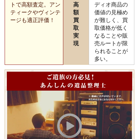
トで高額査定。アン
高
ディオ商品の
ティークやヴィンテ
額
価値の見極め
ージも適正評価！
買
が難しく、買
取
取価格が低く
実
なることや販
現
売ルートが限
られることが
多い。