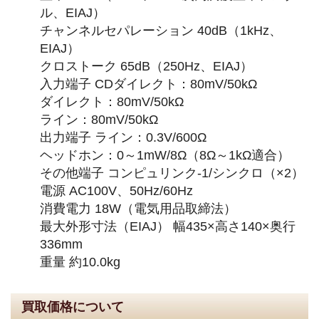
ル、EIAJ）
チャンネルセパレーション 40dB（1kHz、
EIAJ）
クロストーク 65dB（250Hz、EIAJ）
入力端子 CDダイレクト：80mV/50kΩ
ダイレクト：80mV/50kΩ
ライン：80mV/50kΩ
出力端子 ライン：0.3V/600Ω
ヘッドホン：0～1mW/8Ω（8Ω～1kΩ適合）
その他端子 コンピュリンク-1/シンクロ（×2）
電源 AC100V、50Hz/60Hz
消費電力 18W（電気用品取締法）
最大外形寸法（EIAJ） 幅435×高さ140×奥行
336mm
重量 約10.0kg
買取価格について