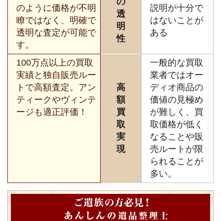
の
のように価格が不明
説明が十分で
透
瞭ではなく、明確で
はないことが
明
透明な査定が可能で
ある
性
す。
100万点以上の買取
一般的な買取
実績と独自販売ルー
業者ではオー
トで高額査定。アン
高
ディオ商品の
ティークやヴィンテ
額
価値の見極め
ージも適正評価！
買
が難しく、買
取
取価格が低く
実
なることや販
現
売ルートが限
られることが
多い。