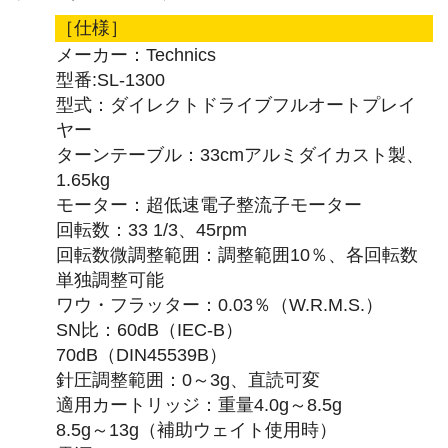
［仕様］
メーカー：Technics
型番:SL-1300
型式：ダイレクトドライブフルオートプレイ
ヤー
ターンテーブル：33cmアルミダイカスト製、
1.65kg
モーター：超低速電子整流子モーター
回転数：33 1/3、45rpm
回転数微調整範囲：調整範囲10％、各回転数
単独調整可能
ワウ・フラッター：0.03％（W.R.M.S.）
SN比：60dB（IEC-B）
70dB（DIN45539B）
針圧調整範囲：0～3g、直読可変
適用カートリッジ：重量4.0g～8.5g
8.5g～13g（補助ウェイト使用時）