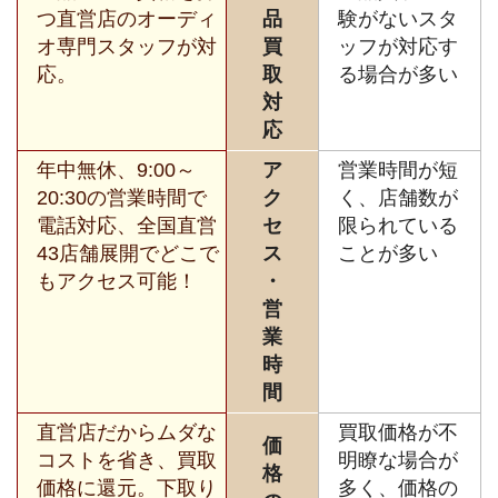
つ直営店のオーディ
品
験がないスタ
オ専門スタッフが対
買
ッフが対応す
応。
取
る場合が多い
対
応
年中無休、9:00～
ア
営業時間が短
20:30の営業時間で
ク
く、店舗数が
電話対応、全国直営
セ
限られている
43店舗展開でどこで
ス
ことが多い
もアクセス可能！
・
営
業
時
間
直営店だからムダな
買取価格が不
価
コストを省き、買取
明瞭な場合が
格
価格に還元。下取り
多く、価格の