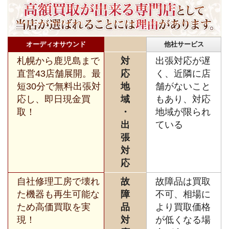
オーディオサウンド
他社サービス
札幌から鹿児島まで
対
出張対応が遅
直営43店舗展開。最
応
く、近隣に店
短30分で無料出張対
地
舗がないこと
応し、即日現金買
域
もあり、対応
取！
・
地域が限られ
出
ている
張
対
応
自社修理工房で壊れ
故
故障品は買取
た機器も再生可能な
障
不可、相場に
ため高価買取を実
品
より買取価格
現！
対
が低くなる場