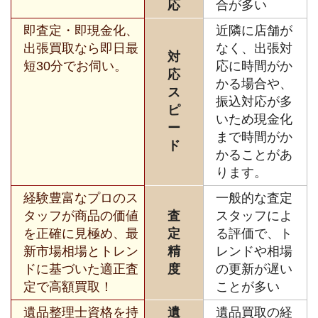
応
合が多い
即査定・即現金化、
近隣に店舗が
出張買取なら即日最
なく、出張対
対
短30分でお伺い。
応に時間がか
応
かる場合や、
ス
振込対応が多
ピ
いため現金化
ー
まで時間がか
ド
かることがあ
ります。
経験豊富なプロのス
一般的な査定
タッフが商品の価値
査
スタッフによ
を正確に見極め、最
定
る評価で、ト
新市場相場とトレン
精
レンドや相場
ドに基づいた適正査
度
の更新が遅い
定で高額買取！
ことが多い
遺品整理士資格を持
遺
遺品買取の経