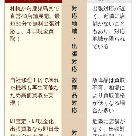
札幌から鹿児島まで
対
出張対応が遅
直営43店舗展開。最
応
く、近隣に店
短30分で無料出張対
地
舗がないこと
応し、即日現金買
域
もあり、対応
取！
・
地域が限られ
出
ている
張
対
応
自社修理工房で壊れ
故
故障品は買取
た機器も再生可能な
障
不可、相場に
ため高価買取を実
品
より買取価格
現！
対
が低くなる場
応
合が多い
即査定・即現金化、
近隣に店舗が
出張買取なら即日最
なく、出張対
対