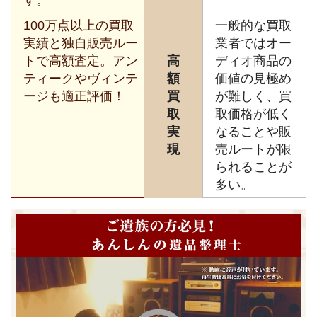
100万点以上の買取
一般的な買取
実績と独自販売ルー
業者ではオー
トで高額査定。アン
高
ディオ商品の
ティークやヴィンテ
額
価値の見極め
ージも適正評価！
買
が難しく、買
取
取価格が低く
実
なることや販
現
売ルートが限
られることが
多い。