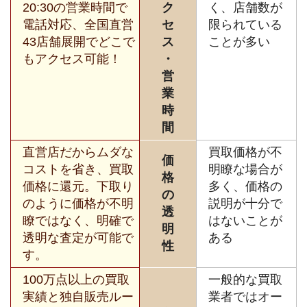
20:30の営業時間で
ク
く、店舗数が
電話対応、全国直営
セ
限られている
43店舗展開でどこで
ス
ことが多い
もアクセス可能！
・
営
業
時
間
直営店だからムダな
買取価格が不
価
コストを省き、買取
明瞭な場合が
格
価格に還元。下取り
多く、価格の
の
のように価格が不明
説明が十分で
透
瞭ではなく、明確で
はないことが
明
透明な査定が可能で
ある
性
す。
100万点以上の買取
一般的な買取
実績と独自販売ルー
業者ではオー