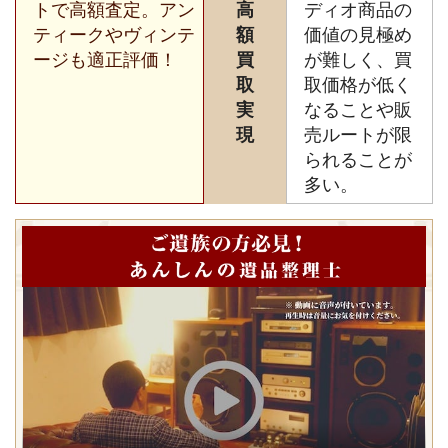
トで高額査定。アン
高
ディオ商品の
ティークやヴィンテ
額
価値の見極め
ージも適正評価！
買
が難しく、買
取
取価格が低く
実
なることや販
現
売ルートが限
られることが
多い。