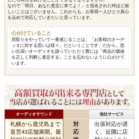
なので「明日、あなた査定に来てよ！」と指名された時ほど嬉
しいことはございません。これからも、お客様一人ひとり真心
を込めて対応していきたいと思っています。
心がけていること
買取りをやっていて一番感じることは、「お客様のオーデ
ィオに対する思いは様々」だということです。だから、思
い出深いオーディオを譲っていただく際には「商品の価値
を正しく判断し査定する」ことを忘れないように心がけて
います。
オーディオサウンド
他社サービス
札幌から鹿児島まで
対
出張対応が遅
直営43店舗展開。最
応
く、近隣に店