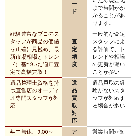
いため現金化
ー
まで時間がか
ド
かることがあ
ります。
経験豊富なプロのス
一般的な査定
タッフが商品の価値
査
スタッフによ
を正確に見極め、最
定
る評価で、ト
新市場相場とトレン
精
レンドや相場
ドに基づいた適正査
度
の更新が遅い
定で高額買取！
ことが多い
遺品整理士資格を持
遺
遺品買取の経
つ直営店のオーディ
品
験がないスタ
オ専門スタッフが対
買
ッフが対応す
応。
取
る場合が多い
対
応
年中無休、9:00～
ア
営業時間が短