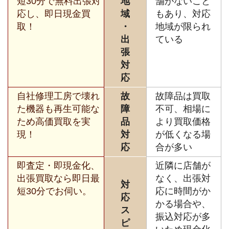
短30分で無料出張対
地
舗がないこと
応し、即日現金買
域
もあり、対応
取！
・
地域が限られ
出
ている
張
対
応
自社修理工房で壊れ
故
故障品は買取
た機器も再生可能な
障
不可、相場に
ため高価買取を実
品
より買取価格
現！
対
が低くなる場
応
合が多い
即査定・即現金化、
近隣に店舗が
出張買取なら即日最
なく、出張対
対
短30分でお伺い。
応に時間がか
応
かる場合や、
ス
振込対応が多
ピ