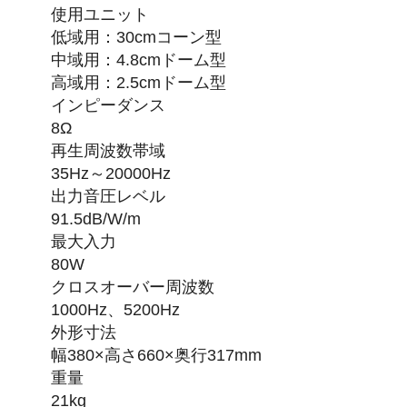
使用ユニット
低域用：30cmコーン型
中域用：4.8cmドーム型
高域用：2.5cmドーム型
インピーダンス
8Ω
再生周波数帯域
35Hz～20000Hz
出力音圧レベル
91.5dB/W/m
最大入力
80W
クロスオーバー周波数
1000Hz、5200Hz
外形寸法
幅380×高さ660×奥行317mm
重量
21kg