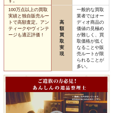
す。
100万点以上の買取
一般的な買取
実績と独自販売ルー
業者ではオー
トで高額査定。アン
高
ディオ商品の
ティークやヴィンテ
額
価値の見極め
ージも適正評価！
買
が難しく、買
取
取価格が低く
実
なることや販
現
売ルートが限
られることが
多い。