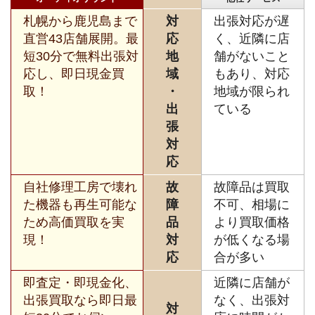
札幌から鹿児島まで
対
出張対応が遅
直営43店舗展開。最
応
く、近隣に店
短30分で無料出張対
地
舗がないこと
応し、即日現金買
域
もあり、対応
取！
・
地域が限られ
出
ている
張
対
応
自社修理工房で壊れ
故
故障品は買取
た機器も再生可能な
障
不可、相場に
ため高価買取を実
品
より買取価格
現！
対
が低くなる場
応
合が多い
即査定・即現金化、
近隣に店舗が
出張買取なら即日最
なく、出張対
対