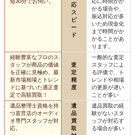
短30分でお伺い。
応に時間がか
応
かる場合や、
ス
振込対応が多
ピ
いため現金化
ー
まで時間がか
ド
かることがあ
ります。
経験豊富なプロのス
一般的な査定
タッフが商品の価値
査
スタッフによ
を正確に見極め、最
定
る評価で、ト
新市場相場とトレン
精
レンドや相場
ドに基づいた適正査
度
の更新が遅い
定で高額買取！
ことが多い
遺品整理士資格を持
遺
遺品買取の経
つ直営店のオーディ
品
験がないスタ
オ専門スタッフが対
買
ッフが対応す
応。
取
る場合が多い