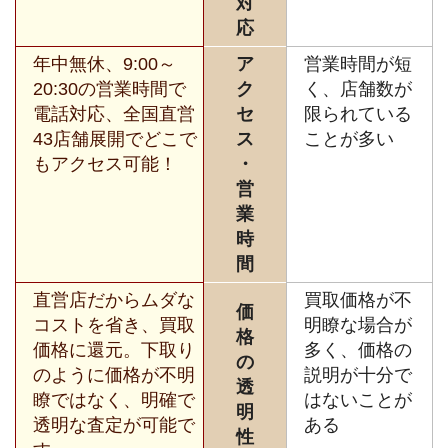
対
応
年中無休、9:00～
ア
営業時間が短
20:30の営業時間で
ク
く、店舗数が
電話対応、全国直営
セ
限られている
43店舗展開でどこで
ス
ことが多い
もアクセス可能！
・
営
業
時
間
直営店だからムダな
買取価格が不
価
コストを省き、買取
明瞭な場合が
格
価格に還元。下取り
多く、価格の
の
のように価格が不明
説明が十分で
透
瞭ではなく、明確で
はないことが
明
透明な査定が可能で
ある
性