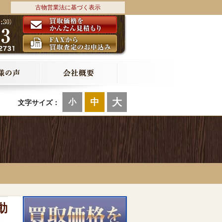
古物営業法に基づく表示
大
中
小
文字サイズ：
動