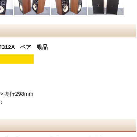
312A ペア 動品
×奥行298mm
Ω