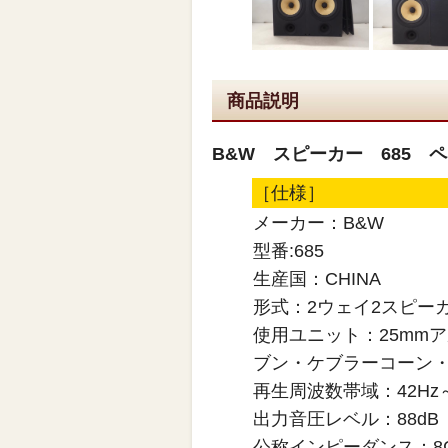
商品説明
B&W スピーカー 685 
［仕様］
メーカー：B&W
型番:685
生産国：CHINA
形式：2ウェイ2スピー
使用ユニット：25mm
ブン・ケブラーコーン・
再生周波数帯域：42Hz～5
出力音圧レベル：88dB（2
公称インピーダンス：8Ω