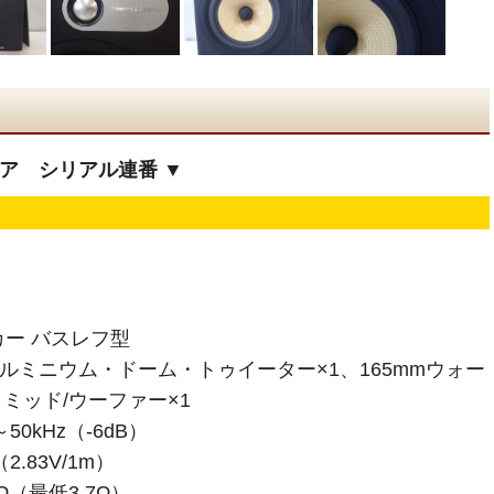
ペア シリアル連番 ▼
カー バスレフ型
アルミニウム・ドーム・トゥイーター×1、165mmウォー
ミッド/ウーファー×1
0kHz（-6dB）
.83V/1m）
（最低3.7Ω）