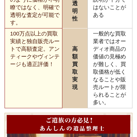
透
瞭ではなく、明確で
はないことが
明
透明な査定が可能で
ある
性
す。
100万点以上の買取
一般的な買取
実績と独自販売ルー
業者ではオー
トで高額査定。アン
高
ディオ商品の
ティークやヴィンテ
額
価値の見極め
ージも適正評価！
買
が難しく、買
取
取価格が低く
実
なることや販
現
売ルートが限
られることが
多い。