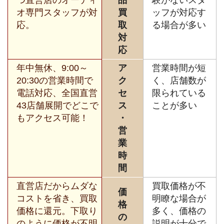
オ専門スタッフが対
買
ッフが対応す
応。
取
る場合が多い
対
応
年中無休、9:00～
ア
営業時間が短
20:30の営業時間で
ク
く、店舗数が
電話対応、全国直営
セ
限られている
43店舗展開でどこで
ス
ことが多い
もアクセス可能！
・
営
業
時
間
直営店だからムダな
買取価格が不
価
コストを省き、買取
明瞭な場合が
格
価格に還元。下取り
多く、価格の
の
のように価格が不明
説明が十分で