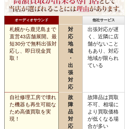
オーディオサウンド
他社サービス
札幌から鹿児島まで
対
出張対応が遅
直営43店舗展開。最
応
く、近隣に店
短30分で無料出張対
地
舗がないこと
応し、即日現金買
域
もあり、対応
取！
・
地域が限られ
出
ている
張
対
応
自社修理工房で壊れ
故
故障品は買取
た機器も再生可能な
障
不可、相場に
ため高価買取を実
品
より買取価格
現！
対
が低くなる場
応
合が多い