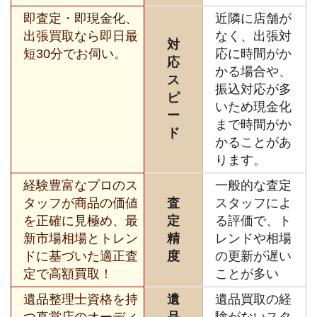
即査定・即現金化、
近隣に店舗が
出張買取なら即日最
なく、出張対
対
短30分でお伺い。
応に時間がか
応
かる場合や、
ス
振込対応が多
ピ
いため現金化
ー
まで時間がか
ド
かることがあ
ります。
経験豊富なプロのス
一般的な査定
タッフが商品の価値
査
スタッフによ
を正確に見極め、最
定
る評価で、ト
新市場相場とトレン
精
レンドや相場
ドに基づいた適正査
度
の更新が遅い
定で高額買取！
ことが多い
遺品整理士資格を持
遺
遺品買取の経
つ直営店のオーディ
品
験がないスタ