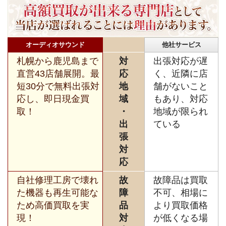
オーディオサウンド
他社サービス
札幌から鹿児島まで
対
出張対応が遅
直営43店舗展開。最
応
く、近隣に店
短30分で無料出張対
地
舗がないこと
応し、即日現金買
域
もあり、対応
取！
・
地域が限られ
出
ている
張
対
応
自社修理工房で壊れ
故
故障品は買取
た機器も再生可能な
障
不可、相場に
ため高価買取を実
品
より買取価格
現！
対
が低くなる場