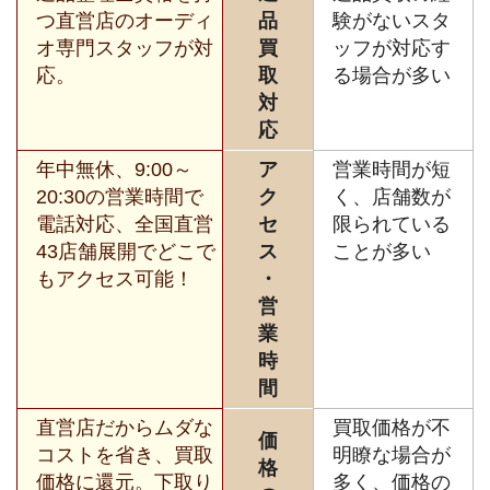
つ直営店のオーディ
品
験がないスタ
オ専門スタッフが対
買
ッフが対応す
応。
取
る場合が多い
対
応
年中無休、9:00～
ア
営業時間が短
20:30の営業時間で
ク
く、店舗数が
電話対応、全国直営
セ
限られている
43店舗展開でどこで
ス
ことが多い
もアクセス可能！
・
営
業
時
間
直営店だからムダな
買取価格が不
価
コストを省き、買取
明瞭な場合が
格
価格に還元。下取り
多く、価格の