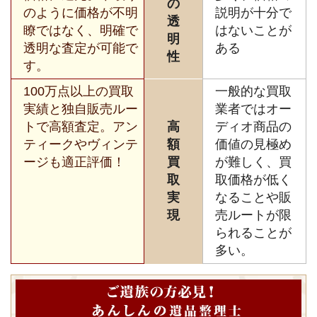
の
のように価格が不明
説明が十分で
透
瞭ではなく、明確で
はないことが
明
透明な査定が可能で
ある
性
す。
100万点以上の買取
一般的な買取
実績と独自販売ルー
業者ではオー
トで高額査定。アン
高
ディオ商品の
ティークやヴィンテ
額
価値の見極め
ージも適正評価！
買
が難しく、買
取
取価格が低く
実
なることや販
現
売ルートが限
られることが
多い。