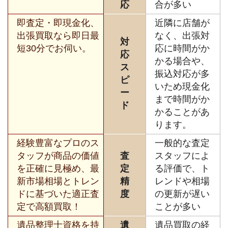
応
合が多い
即査定・即現金化、
近隣に店舗が
出張買取なら即日最
なく、出張対
対
短30分でお伺い。
応に時間がか
応
かる場合や、
ス
振込対応が多
ピ
いため現金化
ー
まで時間がか
ド
かることがあ
ります。
経験豊富なプロのス
一般的な査定
タッフが商品の価値
査
スタッフによ
を正確に見極め、最
定
る評価で、ト
新市場相場とトレン
精
レンドや相場
ドに基づいた適正査
度
の更新が遅い
定で高額買取！
ことが多い
遺品整理士資格を持
遺
遺品買取の経