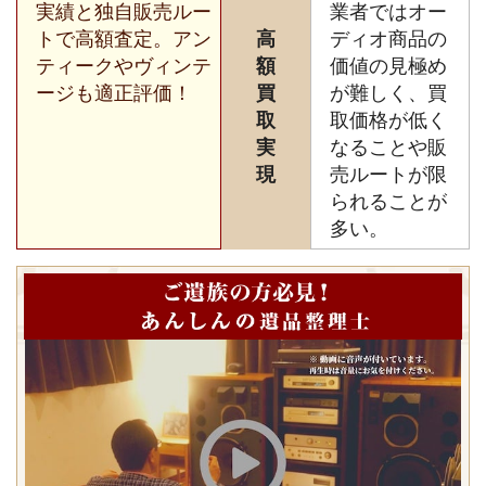
実績と独自販売ルー
業者ではオー
トで高額査定。アン
高
ディオ商品の
ティークやヴィンテ
額
価値の見極め
ージも適正評価！
買
が難しく、買
取
取価格が低く
実
なることや販
現
売ルートが限
られることが
多い。