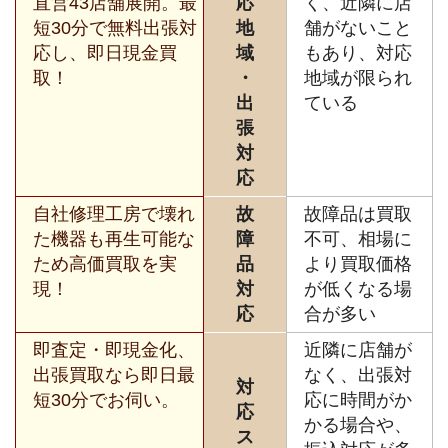
直営43店舗展開。最
応
く、近隣に店
短30分で無料出張対
地
舗がないこと
応し、即日現金買
域
もあり、対応
取！
・
地域が限られ
出
ている
張
対
応
自社修理工房で壊れ
故
故障品は買取
た機器も再生可能な
障
不可、相場に
ため高価買取を実
品
より買取価格
現！
対
が低くなる場
応
合が多い
即査定・即現金化、
近隣に店舗が
出張買取なら即日最
なく、出張対
対
短30分でお伺い。
応に時間がか
応
かる場合や、
ス