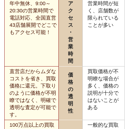
年中無休、9:00～
ア
営業時間が短
20:30の営業時間で
ク
く、店舗数が
電話対応、全国直営
セ
限られている
43店舗展開でどこで
ス
ことが多い
もアクセス可能！
・
営
業
時
間
直営店だからムダな
買取価格が不
価
コストを省き、買取
明瞭な場合が
格
価格に還元。下取り
多く、価格の
の
のように価格が不明
説明が十分で
透
瞭ではなく、明確で
はないことが
明
透明な査定が可能で
ある
性
す。
100万点以上の買取
一般的な買取