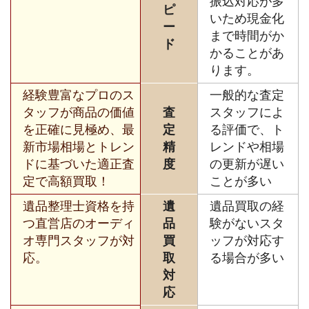
振込対応が多
ピ
いため現金化
ー
まで時間がか
ド
かることがあ
ります。
経験豊富なプロのス
一般的な査定
タッフが商品の価値
査
スタッフによ
を正確に見極め、最
定
る評価で、ト
新市場相場とトレン
精
レンドや相場
ドに基づいた適正査
度
の更新が遅い
定で高額買取！
ことが多い
遺品整理士資格を持
遺
遺品買取の経
つ直営店のオーディ
品
験がないスタ
オ専門スタッフが対
買
ッフが対応す
応。
取
る場合が多い
対
応