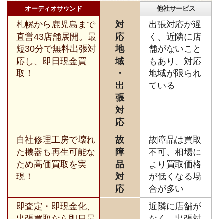
オーディオサウンド
他社サービス
札幌から鹿児島まで
対
出張対応が遅
直営43店舗展開。最
応
く、近隣に店
短30分で無料出張対
地
舗がないこと
応し、即日現金買
域
もあり、対応
取！
・
地域が限られ
出
ている
張
対
応
自社修理工房で壊れ
故
故障品は買取
た機器も再生可能な
障
不可、相場に
ため高価買取を実
品
より買取価格
現！
対
が低くなる場
応
合が多い
即査定・即現金化、
近隣に店舗が
出張買取なら即日最
なく、出張対