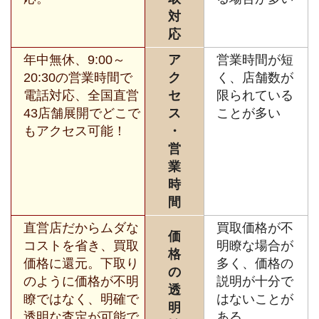
対
応
年中無休、9:00～
ア
営業時間が短
20:30の営業時間で
ク
く、店舗数が
電話対応、全国直営
セ
限られている
43店舗展開でどこで
ス
ことが多い
もアクセス可能！
・
営
業
時
間
直営店だからムダな
買取価格が不
価
コストを省き、買取
明瞭な場合が
格
価格に還元。下取り
多く、価格の
の
のように価格が不明
説明が十分で
透
瞭ではなく、明確で
はないことが
明
透明な査定が可能で
ある