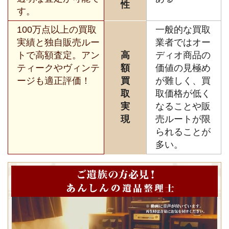
性
す。
100万点以上の買取
一般的な買取
実績と独自販売ルー
業者ではオー
トで高額査定。アン
高
ディオ商品の
ティークやヴィンテ
額
価値の見極め
ージも適正評価！
買
が難しく、買
取
取価格が低く
実
なることや販
現
売ルートが限
られることが
多い。