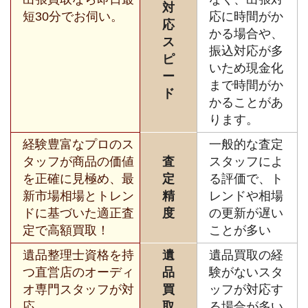
対
短30分でお伺い。
応に時間がか
応
かる場合や、
ス
振込対応が多
ピ
いため現金化
ー
まで時間がか
ド
かることがあ
ります。
経験豊富なプロのス
一般的な査定
タッフが商品の価値
査
スタッフによ
を正確に見極め、最
定
る評価で、ト
新市場相場とトレン
精
レンドや相場
ドに基づいた適正査
度
の更新が遅い
定で高額買取！
ことが多い
遺品整理士資格を持
遺
遺品買取の経
つ直営店のオーディ
品
験がないスタ
オ専門スタッフが対
買
ッフが対応す
応。
取
る場合が多い