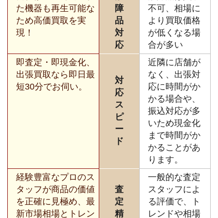
た機器も再生可能な
障
不可、相場に
ため高価買取を実
品
より買取価格
現！
対
が低くなる場
応
合が多い
即査定・即現金化、
近隣に店舗が
出張買取なら即日最
なく、出張対
対
短30分でお伺い。
応に時間がか
応
かる場合や、
ス
振込対応が多
ピ
いため現金化
ー
まで時間がか
ド
かることがあ
ります。
経験豊富なプロのス
一般的な査定
タッフが商品の価値
査
スタッフによ
を正確に見極め、最
定
る評価で、ト
新市場相場とトレン
精
レンドや相場