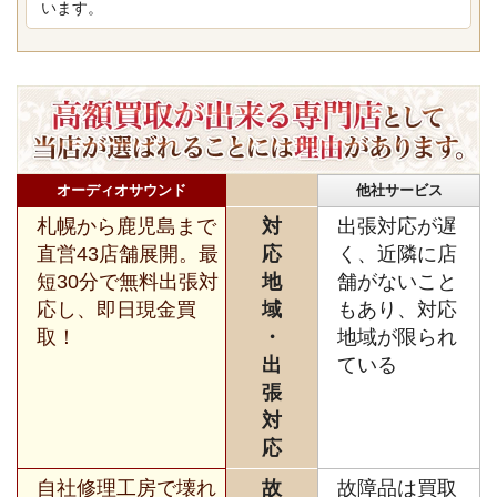
います。
オーディオサウンド
他社サービス
札幌から鹿児島まで
対
出張対応が遅
直営43店舗展開。最
応
く、近隣に店
短30分で無料出張対
地
舗がないこと
応し、即日現金買
域
もあり、対応
取！
・
地域が限られ
出
ている
張
対
応
自社修理工房で壊れ
故
故障品は買取