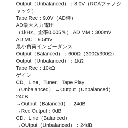
Output（Unbalanced）：8.0V（RCAフォノジ
ャック）
Tape Rec：9.0V（AD時）
AD最大入力電圧
（1kHz、歪率0.005％） AD MM：300mV
AD MC：9.5mV
最小負荷インピーダンス
Output（Balanced）：600Ω（300Ω/300Ω）
Output（Unbalanced）：1kΩ
Tape Rec：10kΩ
ゲイン
CD、Line、Tuner、Tape Play
（Unbalanced） →Output（Unbalanced）：
24dB
→Output（Balanced）：24dB
→Rec Output：0dB
CD、Line（Balanced）
→OUtput（Unbalanced）：24dB