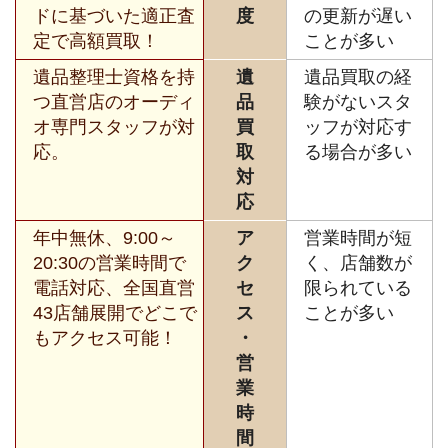
ドに基づいた適正査
度
の更新が遅い
定で高額買取！
ことが多い
遺品整理士資格を持
遺
遺品買取の経
つ直営店のオーディ
品
験がないスタ
オ専門スタッフが対
買
ッフが対応す
応。
取
る場合が多い
対
応
年中無休、9:00～
ア
営業時間が短
20:30の営業時間で
ク
く、店舗数が
電話対応、全国直営
セ
限られている
43店舗展開でどこで
ス
ことが多い
もアクセス可能！
・
営
業
時
間