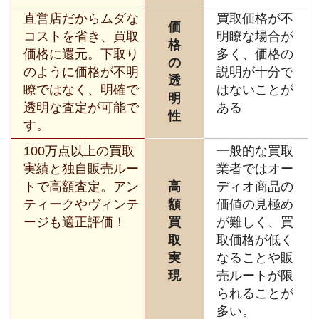
直営店だからムダな
買取価格が不
価
コストを省き、買取
明瞭な場合が
格
価格に還元。下取り
多く、価格の
の
のように価格が不明
説明が十分で
透
瞭ではなく、明確で
はないことが
明
透明な査定が可能で
ある
性
す。
100万点以上の買取
一般的な買取
実績と独自販売ルー
業者ではオー
トで高額査定。アン
高
ディオ商品の
ティークやヴィンテ
額
価値の見極め
ージも適正評価！
買
が難しく、買
取
取価格が低く
実
なることや販
現
売ルートが限
られることが
多い。