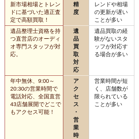
新市場相場とトレン
精
レンドや相場
ドに基づいた適正査
度
の更新が遅い
定で高額買取！
ことが多い
遺品整理士資格を持
遺
遺品買取の経
つ直営店のオーディ
品
験がないスタ
オ専門スタッフが対
買
ッフが対応す
応。
取
る場合が多い
対
応
年中無休、9:00～
ア
営業時間が短
20:30の営業時間で
ク
く、店舗数が
電話対応、全国直営
セ
限られている
43店舗展開でどこで
ス
ことが多い
もアクセス可能！
・
営
業
時