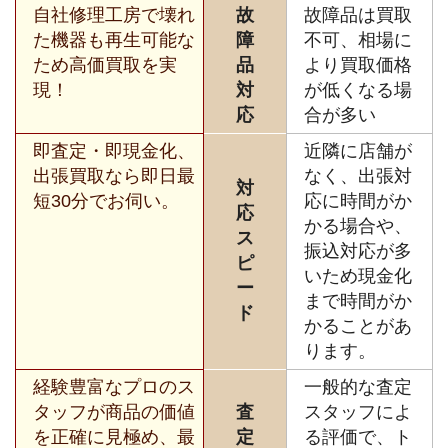
自社修理工房で壊れ
故
故障品は買取
た機器も再生可能な
障
不可、相場に
ため高価買取を実
品
より買取価格
現！
対
が低くなる場
応
合が多い
即査定・即現金化、
近隣に店舗が
出張買取なら即日最
なく、出張対
対
短30分でお伺い。
応に時間がか
応
かる場合や、
ス
振込対応が多
ピ
いため現金化
ー
まで時間がか
ド
かることがあ
ります。
経験豊富なプロのス
一般的な査定
タッフが商品の価値
査
スタッフによ
を正確に見極め、最
定
る評価で、ト