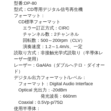
型番:DP-80
型式：CD専用デジタル信号再生機
フォーマット：
CD標準フォーマット
エラー訂正方式：CIRC
チャンネル数：2チャンネル
回転数：500～200rpm（CLV）
演奏速度：1.2～1.4m/s、一定
読取り方式：非接触光学式読取り（半導体レ
ーザー使用）
レーザー：GaAlAs（ダブルへテロ・ダイオー
ド）
デジタル出力フォーマット/レベル：
フォーマット：Digital Audio Interface
Optical 光出力：-20dBm
発光波長：660nm
Coaxial：0.5Vp-p/75Ω
使用半導体：