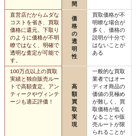
間
直営店だからムダな
買取価格が不
価
コストを省き、買取
明瞭な場合が
格
価格に還元。下取り
多く、価格の
の
のように価格が不明
説明が十分で
透
瞭ではなく、明確で
はないことが
明
透明な査定が可能で
ある
性
す。
100万点以上の買取
一般的な買取
実績と独自販売ルー
業者ではオー
トで高額査定。アン
高
ディオ商品の
ティークやヴィンテ
額
価値の見極め
ージも適正評価！
買
が難しく、買
取
取価格が低く
実
なることや販
現
売ルートが限
られることが