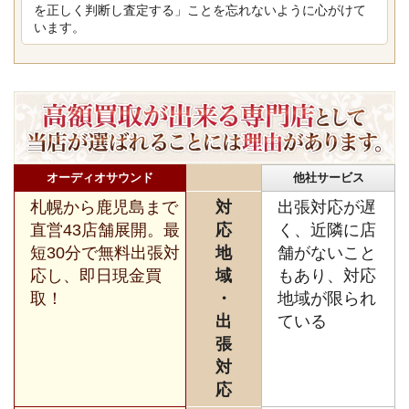
を正しく判断し査定する」ことを忘れないように心がけて
います。
オーディオサウンド
他社サービス
札幌から鹿児島まで
対
出張対応が遅
直営43店舗展開。最
応
く、近隣に店
短30分で無料出張対
地
舗がないこと
応し、即日現金買
域
もあり、対応
取！
・
地域が限られ
出
ている
張
対
応