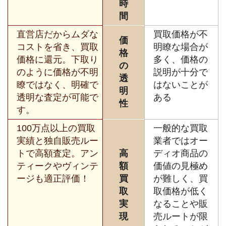
時
間
直営店だからムダな
買取価格が不
価
コストを省き、買取
明瞭な場合が
格
価格に還元。下取り
多く、価格の
の
のように価格が不明
説明が十分で
透
瞭ではなく、明確で
はないことが
明
透明な査定が可能で
ある
性
す。
100万点以上の買取
一般的な買取
実績と独自販売ルー
業者ではオー
トで高額査定。アン
高
ディオ商品の
ティークやヴィンテ
額
価値の見極め
ージも適正評価！
買
が難しく、買
取
取価格が低く
実
なることや販
現
売ルートが限