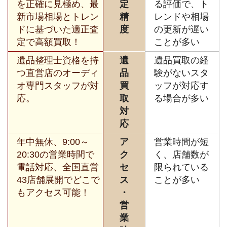
を正確に見極め、最
定
る評価で、ト
新市場相場とトレン
精
レンドや相場
ドに基づいた適正査
度
の更新が遅い
定で高額買取！
ことが多い
遺品整理士資格を持
遺
遺品買取の経
つ直営店のオーディ
品
験がないスタ
オ専門スタッフが対
買
ッフが対応す
応。
取
る場合が多い
対
応
年中無休、9:00～
ア
営業時間が短
20:30の営業時間で
ク
く、店舗数が
電話対応、全国直営
セ
限られている
43店舗展開でどこで
ス
ことが多い
もアクセス可能！
・
営
業