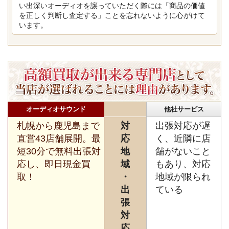
い出深いオーディオを譲っていただく際には「商品の価値
を正しく判断し査定する」ことを忘れないように心がけて
います。
オーディオサウンド
他社サービス
札幌から鹿児島まで
対
出張対応が遅
直営43店舗展開。最
応
く、近隣に店
短30分で無料出張対
地
舗がないこと
応し、即日現金買
域
もあり、対応
取！
・
地域が限られ
出
ている
張
対
応