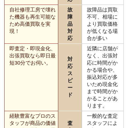
自社修理工房で壊れ
故
故障品は買取
た機器も再生可能な
障
不可、相場に
ため高価買取を実
品
より買取価格
現！
対
が低くなる場
応
合が多い
即査定・即現金化、
近隣に店舗が
出張買取なら即日最
なく、出張対
対
短30分でお伺い。
応に時間がか
応
かる場合や、
ス
振込対応が多
ピ
いため現金化
ー
まで時間がか
ド
かることがあ
ります。
経験豊富なプロのス
一般的な査定
タッフが商品の価値
査
スタッフによ