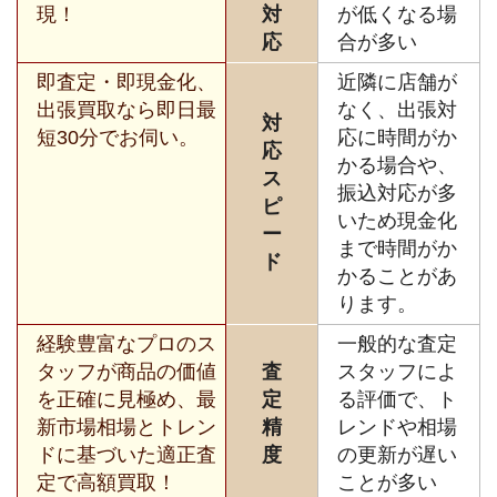
現！
対
が低くなる場
応
合が多い
即査定・即現金化、
近隣に店舗が
出張買取なら即日最
なく、出張対
対
短30分でお伺い。
応に時間がか
応
かる場合や、
ス
振込対応が多
ピ
いため現金化
ー
まで時間がか
ド
かることがあ
ります。
経験豊富なプロのス
一般的な査定
タッフが商品の価値
査
スタッフによ
を正確に見極め、最
定
る評価で、ト
新市場相場とトレン
精
レンドや相場
ドに基づいた適正査
度
の更新が遅い
定で高額買取！
ことが多い