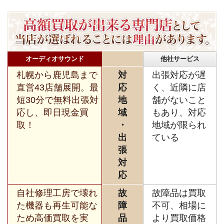
オーディオサウンド
他社サービス
札幌から鹿児島まで
対
出張対応が遅
直営43店舗展開。最
応
く、近隣に店
短30分で無料出張対
地
舗がないこと
応し、即日現金買
域
もあり、対応
取！
・
地域が限られ
出
ている
張
対
応
自社修理工房で壊れ
故
故障品は買取
た機器も再生可能な
障
不可、相場に
ため高価買取を実
品
より買取価格