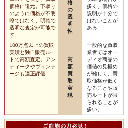
格
価格に還元。下取り
多く、価格の
の
のように価格が不明
説明が十分で
透
瞭ではなく、明確で
はないことが
明
透明な査定が可能で
ある
性
す。
100万点以上の買取
一般的な買取
実績と独自販売ルー
業者ではオー
トで高額査定。アン
高
ディオ商品の
ティークやヴィンテ
額
価値の見極め
ージも適正評価！
買
が難しく、買
取
取価格が低く
実
なることや販
現
売ルートが限
られることが
多い。