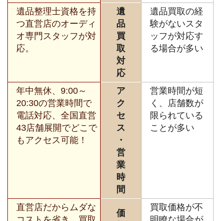
遺品整理士資格を持
遺
遺品買取の経
つ直営店のオーディ
品
験がないスタ
オ専門スタッフが対
買
ッフが対応す
応。
取
る場合が多い
対
応
年中無休、9:00～
ア
営業時間が短
20:30の営業時間で
ク
く、店舗数が
電話対応、全国直営
セ
限られている
43店舗展開でどこで
ス
ことが多い
もアクセス可能！
・
営
業
時
間
直営店だからムダな
買取価格が不
価
コストを省き、買取
明瞭な場合が