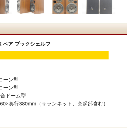
RX ペア ブックシェルフ
コーン型
コーン型
複合ドーム型
660×奥行380mm（サランネット、突起部含む）