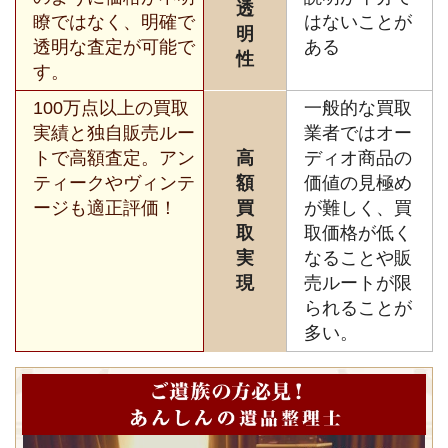
透
瞭ではなく、明確で
はないことが
明
透明な査定が可能で
ある
性
す。
100万点以上の買取
一般的な買取
実績と独自販売ルー
業者ではオー
トで高額査定。アン
高
ディオ商品の
ティークやヴィンテ
額
価値の見極め
ージも適正評価！
買
が難しく、買
取
取価格が低く
実
なることや販
現
売ルートが限
られることが
多い。