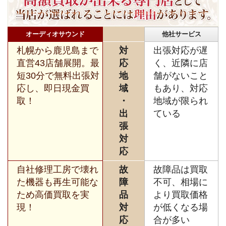
オーディオサウンド
他社サービス
札幌から鹿児島まで
対
出張対応が遅
直営43店舗展開。最
応
く、近隣に店
短30分で無料出張対
地
舗がないこと
応し、即日現金買
域
もあり、対応
取！
・
地域が限られ
出
ている
張
対
応
自社修理工房で壊れ
故
故障品は買取
た機器も再生可能な
障
不可、相場に
ため高価買取を実
品
より買取価格
現！
対
が低くなる場
応
合が多い