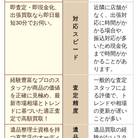
即査定・即現金化、
近隣に店舗が
出張買取なら即日最
なく、出張対
対
短30分でお伺い。
応に時間がか
応
かる場合や、
ス
振込対応が多
ピ
いため現金化
ー
まで時間がか
ド
かることがあ
ります。
経験豊富なプロのス
一般的な査定
タッフが商品の価値
査
スタッフによ
を正確に見極め、最
定
る評価で、ト
新市場相場とトレン
精
レンドや相場
ドに基づいた適正査
度
の更新が遅い
定で高額買取！
ことが多い
遺品整理士資格を持
遺
遺品買取の経
つ直営店のオーディ
品
験がないスタ