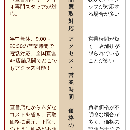
オ専門スタッフが対
買
ッフが対応す
応。
取
る場合が多い
対
応
年中無休、9:00～
ア
営業時間が短
20:30の営業時間で
ク
く、店舗数が
電話対応、全国直営
セ
限られている
43店舗展開でどこで
ス
ことが多い
もアクセス可能！
・
営
業
時
間
直営店だからムダな
買取価格が不
価
コストを省き、買取
明瞭な場合が
格
価格に還元。下取り
多く、価格の
の
のように価格が不明
説明が十分で