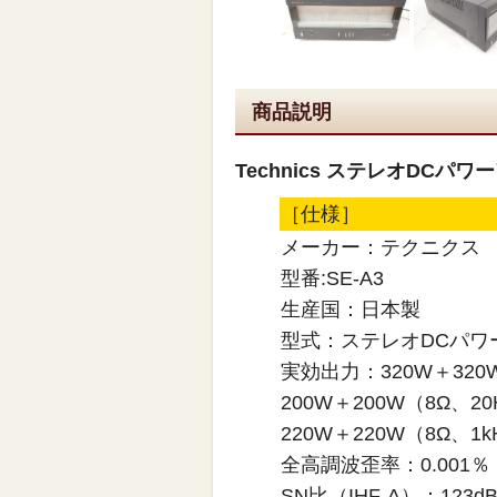
商品説明
Technics ステレオDCパワ
［仕様］
メーカー：テクニクス
型番:SE-A3
生産国：日本製
型式：ステレオDCパワ
実効出力：320W＋320W
200W＋200W（8Ω、20
220W＋220W（8Ω、1k
全高調波歪率：0.001％（
SN比（IHF-A）：123d