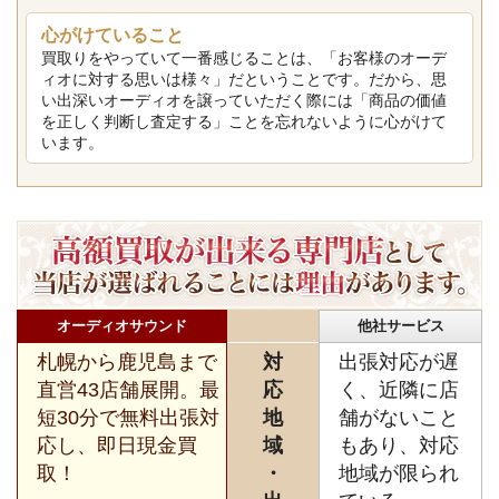
心がけていること
買取りをやっていて一番感じることは、「お客様のオーデ
ィオに対する思いは様々」だということです。だから、思
い出深いオーディオを譲っていただく際には「商品の価値
を正しく判断し査定する」ことを忘れないように心がけて
います。
オーディオサウンド
他社サービス
札幌から鹿児島まで
対
出張対応が遅
直営43店舗展開。最
応
く、近隣に店
短30分で無料出張対
地
舗がないこと
応し、即日現金買
域
もあり、対応
取！
・
地域が限られ