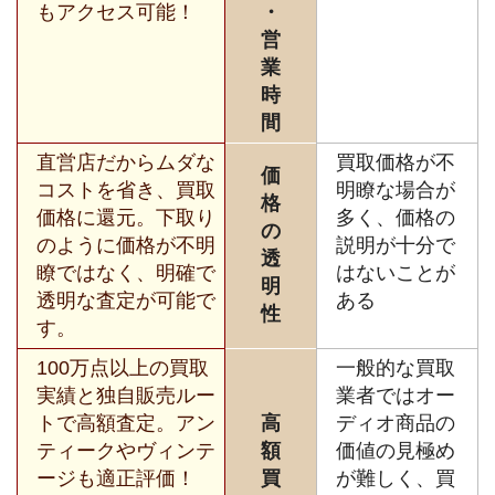
もアクセス可能！
・
営
業
時
間
直営店だからムダな
買取価格が不
価
コストを省き、買取
明瞭な場合が
格
価格に還元。下取り
多く、価格の
の
のように価格が不明
説明が十分で
透
瞭ではなく、明確で
はないことが
明
透明な査定が可能で
ある
性
す。
100万点以上の買取
一般的な買取
実績と独自販売ルー
業者ではオー
トで高額査定。アン
高
ディオ商品の
ティークやヴィンテ
額
価値の見極め
ージも適正評価！
買
が難しく、買