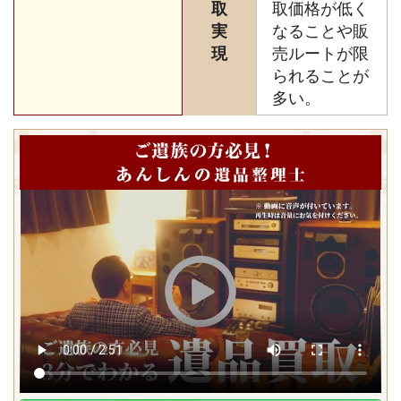
取
取価格が低く
実
なることや販
現
売ルートが限
られることが
多い。