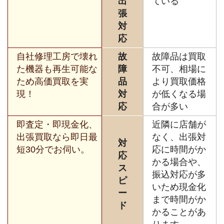
出
ている
張
対
応
自社修理工房で壊れ
故
故障品は買取
た機器も再生可能な
障
不可、相場に
ため高価買取を実
品
より買取価格
現！
対
が低くなる場
応
合が多い
即査定・即現金化、
近隣に店舗が
出張買取なら即日最
なく、出張対
対
短30分でお伺い。
応に時間がか
応
かる場合や、
ス
振込対応が多
ピ
いため現金化
ー
まで時間がか
ド
かることがあ