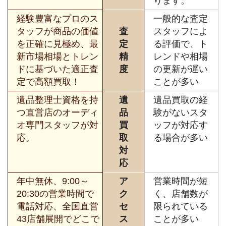
ります。
経験豊富なプロのス
一般的な査定
タッフが商品の価値
査
スタッフによ
を正確に見極め、最
定
る評価で、ト
新市場相場とトレン
精
レンドや相場
ドに基づいた適正査
度
の更新が遅い
定で高額買取！
ことが多い
遺品整理士資格を持
遺
遺品買取の経
つ直営店のオーディ
品
験がないスタ
オ専門スタッフが対
買
ッフが対応す
応。
取
る場合が多い
対
応
年中無休、9:00～
ア
営業時間が短
20:30の営業時間で
ク
く、店舗数が
電話対応、全国直営
セ
限られている
43店舗展開でどこで
ス
ことが多い