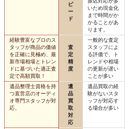
振込対応が多
ピ
いため現金化
ー
まで時間がか
ド
かることがあ
ります。
経験豊富なプロのス
一般的な査定
タッフが商品の価値
査
スタッフによ
を正確に見極め、最
定
る評価で、ト
新市場相場とトレン
精
レンドや相場
ドに基づいた適正査
度
の更新が遅い
定で高額買取！
ことが多い
遺品整理士資格を持
遺
遺品買取の経
つ直営店のオーディ
品
験がないスタ
オ専門スタッフが対
買
ッフが対応す
応。
取
る場合が多い
対
応