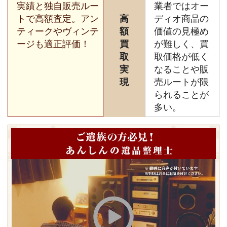
実績と独自販売ルー
業者ではオー
トで高額査定。アン
高
ディオ商品の
ティークやヴィンテ
額
価値の見極め
ージも適正評価！
買
が難しく、買
取
取価格が低く
実
なることや販
現
売ルートが限
られることが
多い。