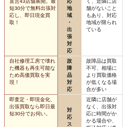
直営43店舗展開。最
応
く、近隣に店
短30分で無料出張対
地
舗がないこと
応し、即日現金買
域
もあり、対応
取！
・
地域が限られ
出
ている
張
対
応
自社修理工房で壊れ
故
故障品は買取
た機器も再生可能な
障
不可、相場に
ため高価買取を実
品
より買取価格
現！
対
が低くなる場
応
合が多い
即査定・即現金化、
近隣に店舗が
出張買取なら即日最
なく、出張対
対
短30分でお伺い。
応に時間がか
応
かる場合や、
ス