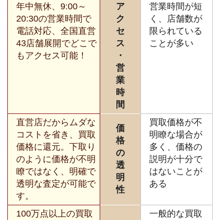
年中無休、9:00～
ア
営業時間が短
20:30の営業時間で
ク
く、店舗数が
電話対応、全国直営
セ
限られている
43店舗展開でどこで
ス
ことが多い
もアクセス可能！
・
営
業
時
間
直営店だからムダな
買取価格が不
価
コストを省き、買取
明瞭な場合が
格
価格に還元。下取り
多く、価格の
の
のように価格が不明
説明が十分で
透
瞭ではなく、明確で
はないことが
明
透明な査定が可能で
ある
性
す。
100万点以上の買取
一般的な買取