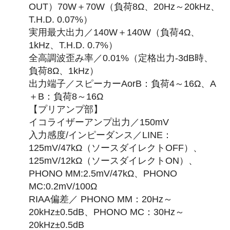
OUT）70W＋70W（負荷8Ω、20Hz～20kHz、
T.H.D. 0.07%）
実用最大出力／140W＋140W（負荷4Ω、
1kHz、T.H.D. 0.7%）
全高調波歪み率／0.01%（定格出力-3dB時、
負荷8Ω、1kHz）
出力端子／スピーカーAorB：負荷4～16Ω、A
＋B：負荷8～16Ω
【プリアンプ部】
イコライザーアンプ出力／150mV
入力感度/インピーダンス／LINE：
125mV/47kΩ（ソースダイレクトOFF）、
125mV/12kΩ（ソースダイレクトON）、
PHONO MM:2.5mV/47kΩ、PHONO
MC:0.2mV/100Ω
RIAA偏差／ PHONO MM：20Hz～
20kHz±0.5dB、PHONO MC：30Hz～
20kHz±0.5dB