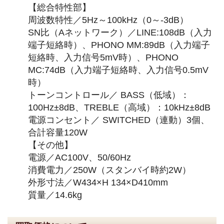
【総合特性部】
周波数特性／5Hz～100kHz（0～-3dB）
SN比（Aネットワーク）／LINE:108dB（入力
端子短絡時）、PHONO MM:89dB（入力端子
短絡時、入力信号5mV時）、PHONO
MC:74dB（入力端子短絡時、入力信号0.5mV
時）
トーンコントロール／ BASS（低域）：
100Hz±8dB、TREBLE（高域）：10kHz±8dB
電源コンセント／ SWITCHED（連動）3個、
合計容量120W
【その他】
電源／AC100V、50/60Hz
消費電力／250W（スタンバイ時約2W）
外形寸法／W434×H 134×D410mm
質量／14.6kg