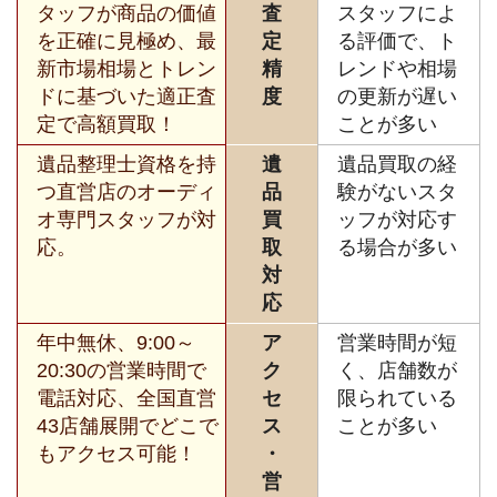
タッフが商品の価値
査
スタッフによ
を正確に見極め、最
定
る評価で、ト
新市場相場とトレン
精
レンドや相場
ドに基づいた適正査
度
の更新が遅い
定で高額買取！
ことが多い
遺品整理士資格を持
遺
遺品買取の経
つ直営店のオーディ
品
験がないスタ
オ専門スタッフが対
買
ッフが対応す
応。
取
る場合が多い
対
応
年中無休、9:00～
ア
営業時間が短
20:30の営業時間で
ク
く、店舗数が
電話対応、全国直営
セ
限られている
43店舗展開でどこで
ス
ことが多い
もアクセス可能！
・
営