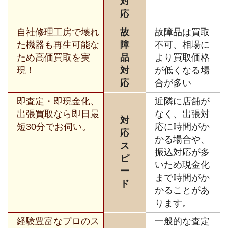
対
応
自社修理工房で壊れ
故
故障品は買取
た機器も再生可能な
障
不可、相場に
ため高価買取を実
品
より買取価格
現！
対
が低くなる場
応
合が多い
即査定・即現金化、
近隣に店舗が
出張買取なら即日最
なく、出張対
対
短30分でお伺い。
応に時間がか
応
かる場合や、
ス
振込対応が多
ピ
いため現金化
ー
まで時間がか
ド
かることがあ
ります。
経験豊富なプロのス
一般的な査定