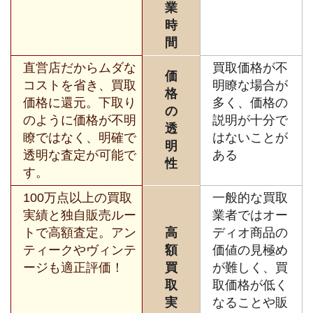
業
時
間
直営店だからムダな
買取価格が不
価
コストを省き、買取
明瞭な場合が
格
価格に還元。下取り
多く、価格の
の
のように価格が不明
説明が十分で
透
瞭ではなく、明確で
はないことが
明
透明な査定が可能で
ある
性
す。
100万点以上の買取
一般的な買取
実績と独自販売ルー
業者ではオー
トで高額査定。アン
高
ディオ商品の
ティークやヴィンテ
額
価値の見極め
ージも適正評価！
買
が難しく、買
取
取価格が低く
実
なることや販