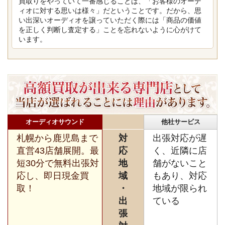
買取りをやっていて一番感じることは、「お客様のオーデ
ィオに対する思いは様々」だということです。だから、思
い出深いオーディオを譲っていただく際には「商品の価値
を正しく判断し査定する」ことを忘れないように心がけて
います。
オーディオサウンド
他社サービス
札幌から鹿児島まで
対
出張対応が遅
直営43店舗展開。最
応
く、近隣に店
短30分で無料出張対
地
舗がないこと
応し、即日現金買
域
もあり、対応
取！
・
地域が限られ
出
ている
張