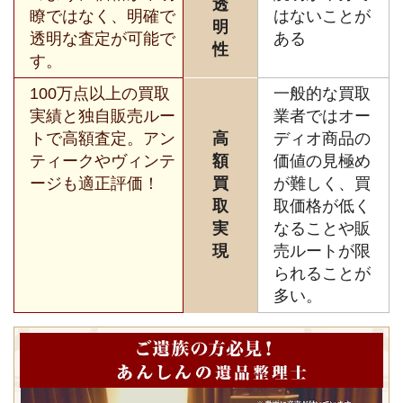
透
瞭ではなく、明確で
はないことが
明
透明な査定が可能で
ある
性
す。
100万点以上の買取
一般的な買取
実績と独自販売ルー
業者ではオー
トで高額査定。アン
高
ディオ商品の
ティークやヴィンテ
額
価値の見極め
ージも適正評価！
買
が難しく、買
取
取価格が低く
実
なることや販
現
売ルートが限
られることが
多い。