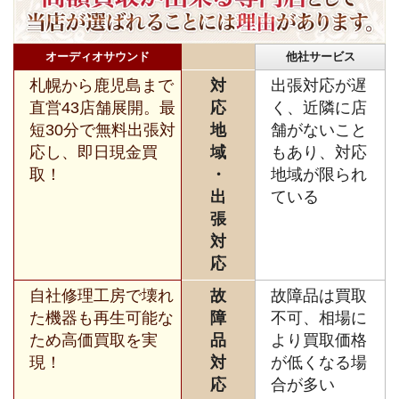
オーディオサウンド
他社サービス
札幌から鹿児島まで
対
出張対応が遅
直営43店舗展開。最
応
く、近隣に店
短30分で無料出張対
地
舗がないこと
応し、即日現金買
域
もあり、対応
取！
・
地域が限られ
出
ている
張
対
応
自社修理工房で壊れ
故
故障品は買取
た機器も再生可能な
障
不可、相場に
ため高価買取を実
品
より買取価格
現！
対
が低くなる場
応
合が多い