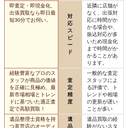
即査定・即現金化、
近隣に店舗が
出張買取なら即日最
なく、出張対
対
短30分でお伺い。
応に時間がか
応
かる場合や、
ス
振込対応が多
ピ
いため現金化
ー
まで時間がか
ド
かることがあ
ります。
経験豊富なプロのス
一般的な査定
タッフが商品の価値
査
スタッフによ
を正確に見極め、最
定
る評価で、ト
新市場相場とトレン
精
レンドや相場
ドに基づいた適正査
度
の更新が遅い
定で高額買取！
ことが多い
遺品整理士資格を持
遺
遺品買取の経
つ直営店のオーディ
品
験がないスタ