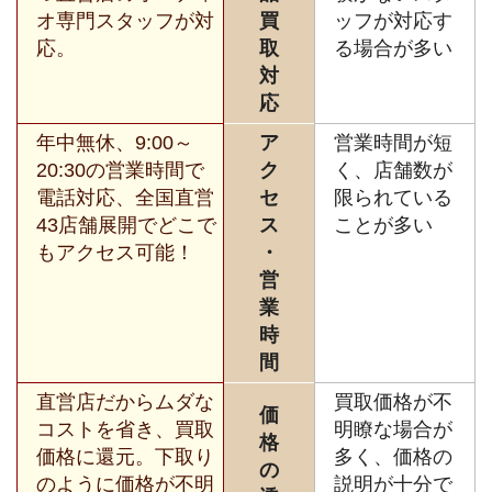
オ専門スタッフが対
買
ッフが対応す
応。
取
る場合が多い
対
応
年中無休、9:00～
ア
営業時間が短
20:30の営業時間で
ク
く、店舗数が
電話対応、全国直営
セ
限られている
43店舗展開でどこで
ス
ことが多い
もアクセス可能！
・
営
業
時
間
直営店だからムダな
買取価格が不
価
コストを省き、買取
明瞭な場合が
格
価格に還元。下取り
多く、価格の
の
のように価格が不明
説明が十分で