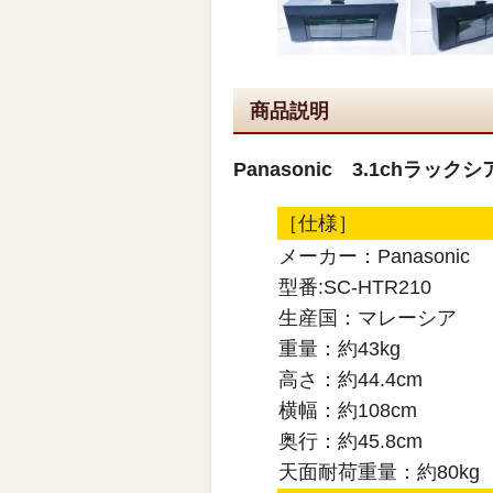
商品説明
Panasonic 3.1chラックシ
［仕様］
メーカー：Panasonic
型番:SC-HTR210
生産国：マレーシア
重量：約43kg
高さ：約44.4cm
横幅：約108cm
奥行：約45.8cm
天面耐荷重量：約80kg