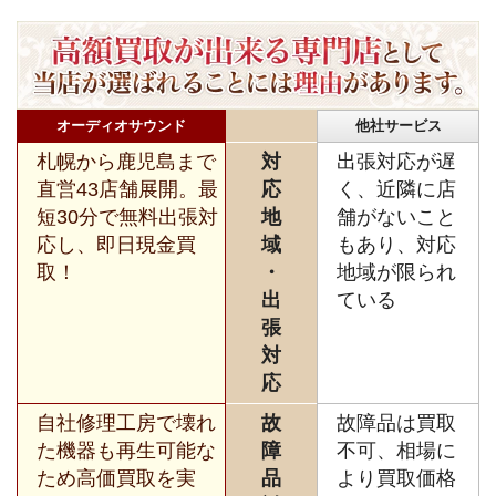
オーディオサウンド
他社サービス
札幌から鹿児島まで
対
出張対応が遅
直営43店舗展開。最
応
く、近隣に店
短30分で無料出張対
地
舗がないこと
応し、即日現金買
域
もあり、対応
取！
・
地域が限られ
出
ている
張
対
応
自社修理工房で壊れ
故
故障品は買取
た機器も再生可能な
障
不可、相場に
ため高価買取を実
品
より買取価格