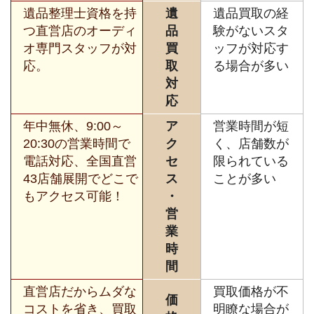
遺品整理士資格を持
遺
遺品買取の経
つ直営店のオーディ
品
験がないスタ
オ専門スタッフが対
買
ッフが対応す
応。
取
る場合が多い
対
応
年中無休、9:00～
ア
営業時間が短
20:30の営業時間で
ク
く、店舗数が
電話対応、全国直営
セ
限られている
43店舗展開でどこで
ス
ことが多い
もアクセス可能！
・
営
業
時
間
直営店だからムダな
買取価格が不
価
コストを省き、買取
明瞭な場合が