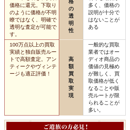
格
価格に還元。下取り
多く、価格の
の
のように価格が不明
説明が十分で
透
瞭ではなく、明確で
はないことが
明
透明な査定が可能で
ある
性
す。
100万点以上の買取
一般的な買取
実績と独自販売ルー
業者ではオー
トで高額査定。アン
高
ディオ商品の
ティークやヴィンテ
額
価値の見極め
ージも適正評価！
買
が難しく、買
取
取価格が低く
実
なることや販
現
売ルートが限
られることが
多い。