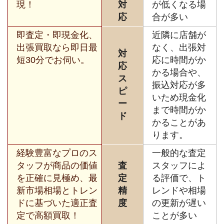
現！
対
が低くなる場
応
合が多い
即査定・即現金化、
近隣に店舗が
出張買取なら即日最
なく、出張対
対
短30分でお伺い。
応に時間がか
応
かる場合や、
ス
振込対応が多
ピ
いため現金化
ー
まで時間がか
ド
かることがあ
ります。
経験豊富なプロのス
一般的な査定
タッフが商品の価値
査
スタッフによ
を正確に見極め、最
定
る評価で、ト
新市場相場とトレン
精
レンドや相場
ドに基づいた適正査
度
の更新が遅い
定で高額買取！
ことが多い