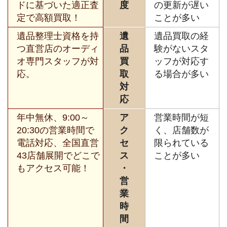
ドに基づいた適正査
度
の更新が遅い
定で高額買取！
ことが多い
遺品整理士資格を持
遺
遺品買取の経
つ直営店のオーディ
品
験がないスタ
オ専門スタッフが対
買
ッフが対応す
応。
取
る場合が多い
対
応
年中無休、9:00～
ア
営業時間が短
20:30の営業時間で
ク
く、店舗数が
電話対応、全国直営
セ
限られている
43店舗展開でどこで
ス
ことが多い
もアクセス可能！
・
営
業
時
間