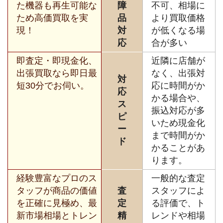
た機器も再生可能な
障
不可、相場に
ため高価買取を実
品
より買取価格
現！
対
が低くなる場
応
合が多い
即査定・即現金化、
近隣に店舗が
出張買取なら即日最
なく、出張対
対
短30分でお伺い。
応に時間がか
応
かる場合や、
ス
振込対応が多
ピ
いため現金化
ー
まで時間がか
ド
かることがあ
ります。
経験豊富なプロのス
一般的な査定
タッフが商品の価値
査
スタッフによ
を正確に見極め、最
定
る評価で、ト
新市場相場とトレン
精
レンドや相場