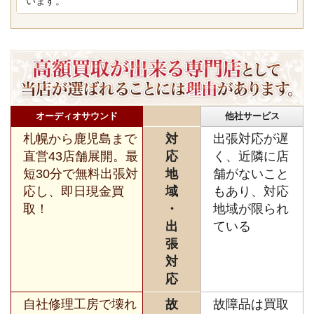
います。
オーディオサウンド
他社サービス
札幌から鹿児島まで
対
出張対応が遅
直営43店舗展開。最
応
く、近隣に店
短30分で無料出張対
地
舗がないこと
応し、即日現金買
域
もあり、対応
取！
・
地域が限られ
出
ている
張
対
応
自社修理工房で壊れ
故
故障品は買取