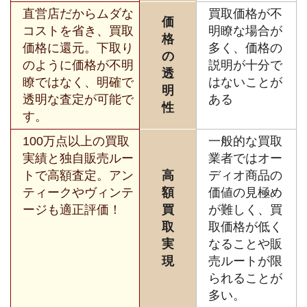
直営店だからムダな
買取価格が不
価
コストを省き、買取
明瞭な場合が
格
価格に還元。下取り
多く、価格の
の
のように価格が不明
説明が十分で
透
瞭ではなく、明確で
はないことが
明
透明な査定が可能で
ある
性
す。
100万点以上の買取
一般的な買取
実績と独自販売ルー
業者ではオー
トで高額査定。アン
高
ディオ商品の
ティークやヴィンテ
額
価値の見極め
ージも適正評価！
買
が難しく、買
取
取価格が低く
実
なることや販
現
売ルートが限
られることが
多い。