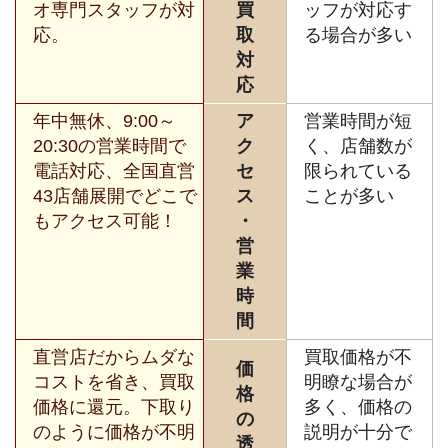
オ専門スタッフが対
買
ッフが対応す
応。
取
る場合が多い
対
応
年中無休、9:00～
ア
営業時間が短
20:30の営業時間で
ク
く、店舗数が
電話対応、全国直営
セ
限られている
43店舗展開でどこで
ス
ことが多い
もアクセス可能！
・
営
業
時
間
直営店だからムダな
買取価格が不
価
コストを省き、買取
明瞭な場合が
格
価格に還元。下取り
多く、価格の
の
のように価格が不明
説明が十分で
透