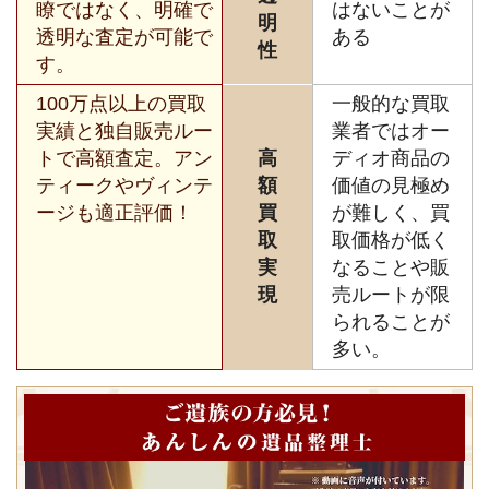
瞭ではなく、明確で
はないことが
明
透明な査定が可能で
ある
性
す。
100万点以上の買取
一般的な買取
実績と独自販売ルー
業者ではオー
トで高額査定。アン
高
ディオ商品の
ティークやヴィンテ
額
価値の見極め
ージも適正評価！
買
が難しく、買
取
取価格が低く
実
なることや販
現
売ルートが限
られることが
多い。