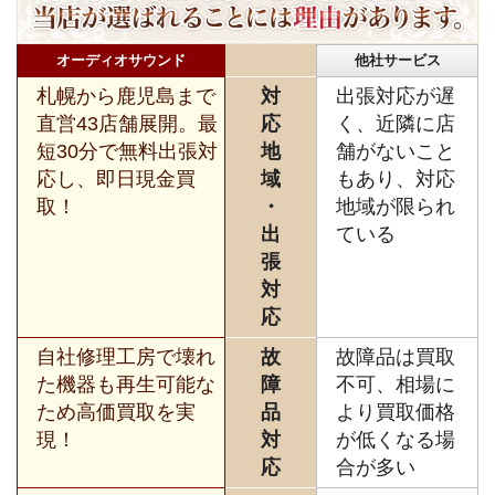
オーディオサウンド
他社サービス
札幌から鹿児島まで
対
出張対応が遅
直営43店舗展開。最
応
く、近隣に店
短30分で無料出張対
地
舗がないこと
応し、即日現金買
域
もあり、対応
取！
・
地域が限られ
出
ている
張
対
応
自社修理工房で壊れ
故
故障品は買取
た機器も再生可能な
障
不可、相場に
ため高価買取を実
品
より買取価格
現！
対
が低くなる場
応
合が多い