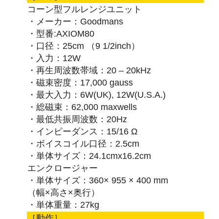
コーン型フルレンジユニット
・メーカー：Goodmans
・型番:AXIOM80
・口径：25cm （9 1/2inch）
・入力：12W
・再生周波数帯域：20 – 20kHz
・磁束密度：17,000 gauss
・最大入力：6W(UK), 12W(U.S.A.)
・総磁束：62,000 maxwells
・最低共振周波数：20Hz
・インピーダンス：15/16 Ω
・ボイスコイル口径：2.5cm
・単体サイズ：24.1cmx16.2cm
エンクロージャー
・単体サイズ：360× 955 × 400 mm
（幅×高さ×奥行）
・単体重量：27kg
［動作］