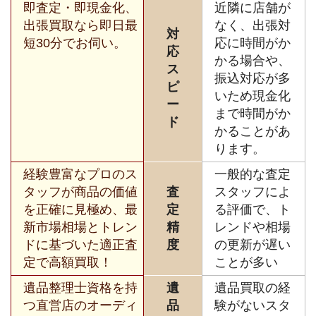
即査定・即現金化、
近隣に店舗が
出張買取なら即日最
なく、出張対
対
短30分でお伺い。
応に時間がか
応
かる場合や、
ス
振込対応が多
ピ
いため現金化
ー
まで時間がか
ド
かることがあ
ります。
経験豊富なプロのス
一般的な査定
タッフが商品の価値
査
スタッフによ
を正確に見極め、最
定
る評価で、ト
新市場相場とトレン
精
レンドや相場
ドに基づいた適正査
度
の更新が遅い
定で高額買取！
ことが多い
遺品整理士資格を持
遺
遺品買取の経
つ直営店のオーディ
品
験がないスタ