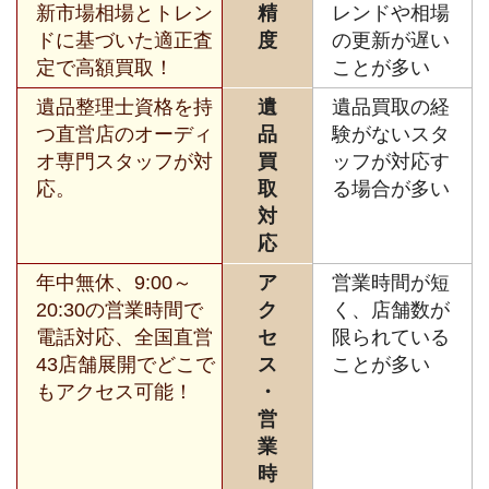
新市場相場とトレン
精
レンドや相場
ドに基づいた適正査
度
の更新が遅い
定で高額買取！
ことが多い
遺品整理士資格を持
遺
遺品買取の経
つ直営店のオーディ
品
験がないスタ
オ専門スタッフが対
買
ッフが対応す
応。
取
る場合が多い
対
応
年中無休、9:00～
ア
営業時間が短
20:30の営業時間で
ク
く、店舗数が
電話対応、全国直営
セ
限られている
43店舗展開でどこで
ス
ことが多い
もアクセス可能！
・
営
業
時