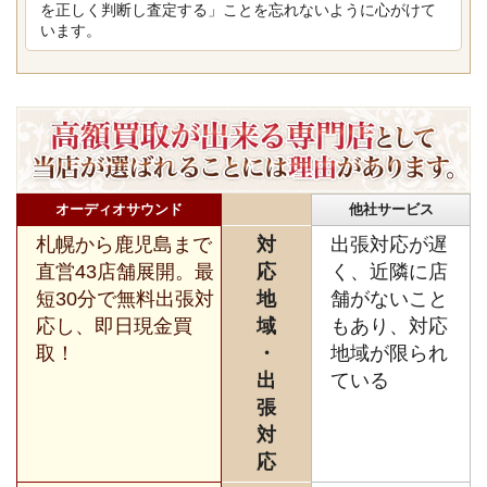
を正しく判断し査定する」ことを忘れないように心がけて
います。
オーディオサウンド
他社サービス
札幌から鹿児島まで
対
出張対応が遅
直営43店舗展開。最
応
く、近隣に店
短30分で無料出張対
地
舗がないこと
応し、即日現金買
域
もあり、対応
取！
・
地域が限られ
出
ている
張
対
応