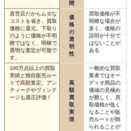
間
直営店だからムダな
買取価格が不
価
コストを省き、買取
明瞭な場合が
格
価格に還元。下取り
多く、価格の
の
のように価格が不明
説明が十分で
透
瞭ではなく、明確で
はないことが
明
透明な査定が可能で
ある
性
す。
100万点以上の買取
一般的な買取
実績と独自販売ルー
業者ではオー
トで高額査定。アン
高
ディオ商品の
ティークやヴィンテ
額
価値の見極め
ージも適正評価！
買
が難しく、買
取
取価格が低く
実
なることや販
現
売ルートが限
られることが