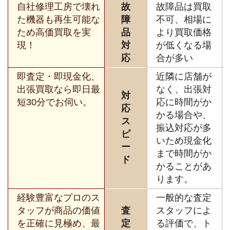
自社修理工房で壊れ
故
故障品は買取
た機器も再生可能な
障
不可、相場に
ため高価買取を実
品
より買取価格
現！
対
が低くなる場
応
合が多い
即査定・即現金化、
近隣に店舗が
出張買取なら即日最
なく、出張対
対
短30分でお伺い。
応に時間がか
応
かる場合や、
ス
振込対応が多
ピ
いため現金化
ー
まで時間がか
ド
かることがあ
ります。
経験豊富なプロのス
一般的な査定
タッフが商品の価値
査
スタッフによ
を正確に見極め、最
定
る評価で、ト