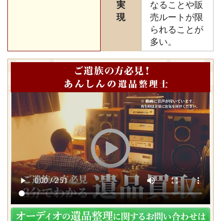
実
なることや販
現
売ルートが限
られることが
多い。