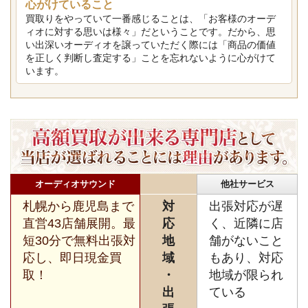
心がけていること
買取りをやっていて一番感じることは、「お客様のオーデ
ィオに対する思いは様々」だということです。だから、思
い出深いオーディオを譲っていただく際には「商品の価値
を正しく判断し査定する」ことを忘れないように心がけて
います。
オーディオサウンド
他社サービス
札幌から鹿児島まで
対
出張対応が遅
直営43店舗展開。最
応
く、近隣に店
短30分で無料出張対
地
舗がないこと
応し、即日現金買
域
もあり、対応
取！
・
地域が限られ
出
ている