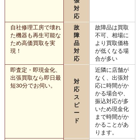
張
対
応
自社修理工房で壊れ
故
故障品は買取
た機器も再生可能な
障
不可、相場に
ため高価買取を実
品
より買取価格
現！
対
が低くなる場
応
合が多い
即査定・即現金化、
近隣に店舗が
出張買取なら即日最
なく、出張対
対
短30分でお伺い。
応に時間がか
応
かる場合や、
ス
振込対応が多
ピ
いため現金化
ー
まで時間がか
ド
かることがあ
ります。