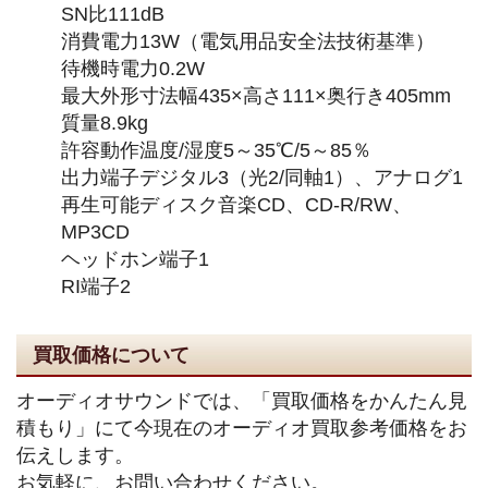
SN比111dB
消費電力13W（電気用品安全法技術基準）
待機時電力0.2W
最大外形寸法幅435×高さ111×奥行き405mm
質量8.9kg
許容動作温度/湿度5～35℃/5～85％
出力端子デジタル3（光2/同軸1）、アナログ1
再生可能ディスク音楽CD、CD-R/RW、
MP3CD
ヘッドホン端子1
RI端子2
買取価格について
オーディオサウンドでは、「買取価格をかんたん見
積もり」にて今現在のオーディオ買取参考価格をお
伝えします。
お気軽に、お問い合わせください。