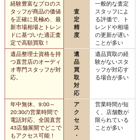
経験豊富なプロのス
一般的な査定
タッフが商品の価値
査
スタッフによ
を正確に見極め、最
定
る評価で、ト
新市場相場とトレン
精
レンドや相場
ドに基づいた適正査
度
の更新が遅い
定で高額買取！
ことが多い
遺品整理士資格を持
遺
遺品買取の経
つ直営店のオーディ
品
験がないスタ
オ専門スタッフが対
買
ッフが対応す
応。
取
る場合が多い
対
応
年中無休、9:00～
ア
営業時間が短
20:30の営業時間で
ク
く、店舗数が
電話対応、全国直営
セ
限られている
43店舗展開でどこで
ス
ことが多い
もアクセス可能！
・