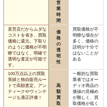
営
業
時
間
直営店だからムダな
買取価格が不
価
コストを省き、買取
明瞭な場合が
格
価格に還元。下取り
多く、価格の
の
のように価格が不明
説明が十分で
透
瞭ではなく、明確で
はないことが
明
透明な査定が可能で
ある
性
す。
100万点以上の買取
一般的な買取
実績と独自販売ルー
業者ではオー
トで高額査定。アン
高
ディオ商品の
ティークやヴィンテ
額
価値の見極め
ージも適正評価！
買
が難しく、買
取
取価格が低く