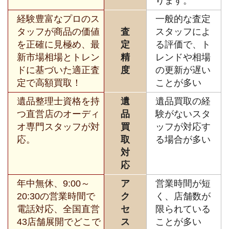
ります。
経験豊富なプロのス
一般的な査定
タッフが商品の価値
査
スタッフによ
を正確に見極め、最
定
る評価で、ト
新市場相場とトレン
精
レンドや相場
ドに基づいた適正査
度
の更新が遅い
定で高額買取！
ことが多い
遺品整理士資格を持
遺
遺品買取の経
つ直営店のオーディ
品
験がないスタ
オ専門スタッフが対
買
ッフが対応す
応。
取
る場合が多い
対
応
年中無休、9:00～
ア
営業時間が短
20:30の営業時間で
ク
く、店舗数が
電話対応、全国直営
セ
限られている
43店舗展開でどこで
ス
ことが多い