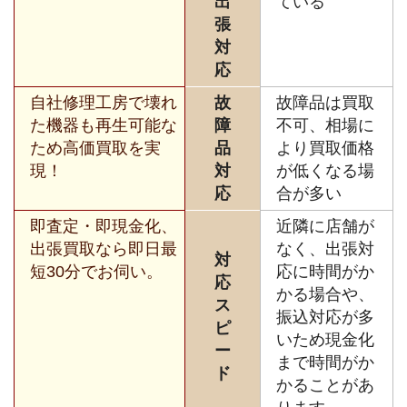
出
ている
張
対
応
自社修理工房で壊れ
故
故障品は買取
た機器も再生可能な
障
不可、相場に
ため高価買取を実
品
より買取価格
現！
対
が低くなる場
応
合が多い
即査定・即現金化、
近隣に店舗が
出張買取なら即日最
なく、出張対
対
短30分でお伺い。
応に時間がか
応
かる場合や、
ス
振込対応が多
ピ
いため現金化
ー
まで時間がか
ド
かることがあ