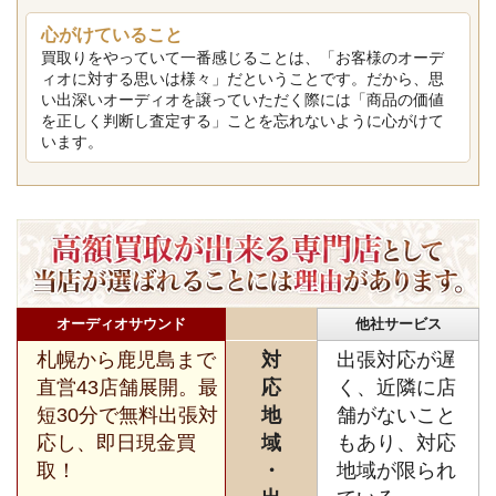
心がけていること
買取りをやっていて一番感じることは、「お客様のオーデ
ィオに対する思いは様々」だということです。だから、思
い出深いオーディオを譲っていただく際には「商品の価値
を正しく判断し査定する」ことを忘れないように心がけて
います。
オーディオサウンド
他社サービス
札幌から鹿児島まで
対
出張対応が遅
直営43店舗展開。最
応
く、近隣に店
短30分で無料出張対
地
舗がないこと
応し、即日現金買
域
もあり、対応
取！
・
地域が限られ