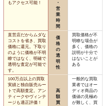
もアクセス可能！
・
営
業
時
間
直営店だからムダな
買取価格が不
価
コストを省き、買取
明瞭な場合が
格
価格に還元。下取り
多く、価格の
の
のように価格が不明
説明が十分で
透
瞭ではなく、明確で
はないことが
明
透明な査定が可能で
ある
性
す。
100万点以上の買取
一般的な買取
実績と独自販売ルー
業者ではオー
トで高額査定。アン
高
ディオ商品の
ティークやヴィンテ
額
価値の見極め
ージも適正評価！
買
が難しく、買