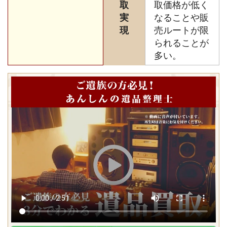
取
取価格が低く
実
なることや販
現
売ルートが限
られることが
多い。