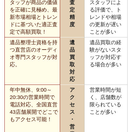
タッフが商品の価値
査
スタッフによ
を正確に見極め、最
定
る評価で、ト
新市場相場とトレン
精
レンドや相場
ドに基づいた適正査
度
の更新が遅い
定で高額買取！
ことが多い
遺品整理士資格を持
遺
遺品買取の経
つ直営店のオーディ
品
験がないスタ
オ専門スタッフが対
買
ッフが対応す
応。
取
る場合が多い
対
応
年中無休、9:00～
ア
営業時間が短
20:30の営業時間で
ク
く、店舗数が
電話対応、全国直営
セ
限られている
43店舗展開でどこで
ス
ことが多い
もアクセス可能！
・
営