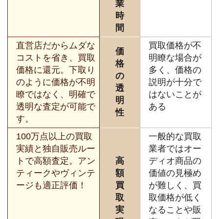
業
時
間
直営店だからムダな
買取価格が不
価
コストを省き、買取
明瞭な場合が
格
価格に還元。下取り
多く、価格の
の
のように価格が不明
説明が十分で
透
瞭ではなく、明確で
はないことが
明
透明な査定が可能で
ある
性
す。
100万点以上の買取
一般的な買取
実績と独自販売ルー
業者ではオー
トで高額査定。アン
高
ディオ商品の
ティークやヴィンテ
額
価値の見極め
ージも適正評価！
買
が難しく、買
取
取価格が低く
実
なることや販