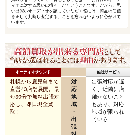
ィオに対する思いは様々」だということです。だから、思
い出深いオーディオを譲っていただく際には「商品の価値
を正しく判断し査定する」ことを忘れないように心がけて
います。
オーディオサウンド
他社サービス
札幌から鹿児島まで
対
出張対応が遅
直営43店舗展開。最
応
く、近隣に店
短30分で無料出張対
地
舗がないこと
応し、即日現金買
域
もあり、対応
取！
・
地域が限られ
出
ている
張
対