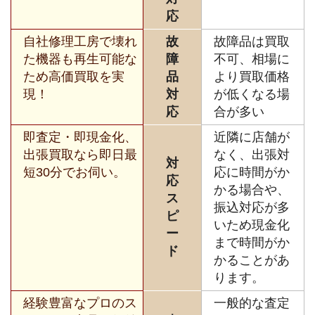
応
自社修理工房で壊れ
故
故障品は買取
た機器も再生可能な
障
不可、相場に
ため高価買取を実
品
より買取価格
現！
対
が低くなる場
応
合が多い
即査定・即現金化、
近隣に店舗が
出張買取なら即日最
なく、出張対
対
短30分でお伺い。
応に時間がか
応
かる場合や、
ス
振込対応が多
ピ
いため現金化
ー
まで時間がか
ド
かることがあ
ります。
経験豊富なプロのス
一般的な査定